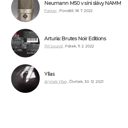
Neumann M50 v síni slávy NAMM
Panter
,
Pondělí, 18. 7. 2022
Arturia: Brutes Noir Editions
TM Sound
,
Pátek, 11. 2. 2022
Yllas
strýček Yllas
,
Čtvrtek, 30. 12. 2021