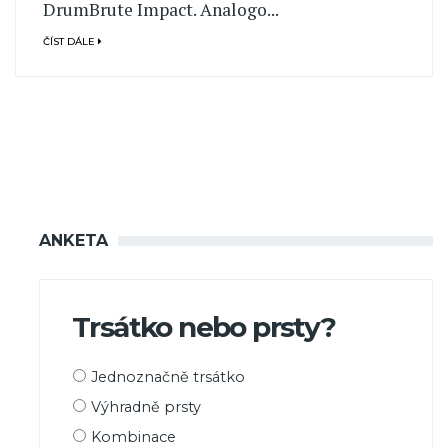
DrumBrute Impact. Analogo...
ČÍST DÁLE
ANKETA
Trsátko nebo prsty?
Možnosti
Jednoznačně trsátko
výběru
Výhradně prsty
Kombinace