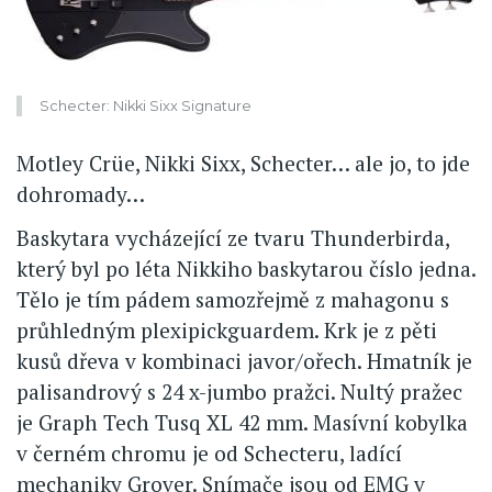
Schecter: Nikki Sixx Signature
Motley Crüe, Nikki Sixx, Schecter… ale jo, to jde
dohromady…
Baskytara vycházející ze tvaru Thunderbirda,
který byl po léta Nikkiho baskytarou číslo jedna.
Tělo je tím pádem samozřejmě z mahagonu s
průhledným plexipickguardem. Krk je z pěti
kusů dřeva v kombinaci javor/ořech. Hmatník je
palisandrový s 24 x-jumbo pražci. Nultý pražec
je Graph Tech Tusq XL 42 mm. Masívní kobylka
v černém chromu je od Schecteru, ladící
mechaniky Grover. Snímače jsou od EMG v