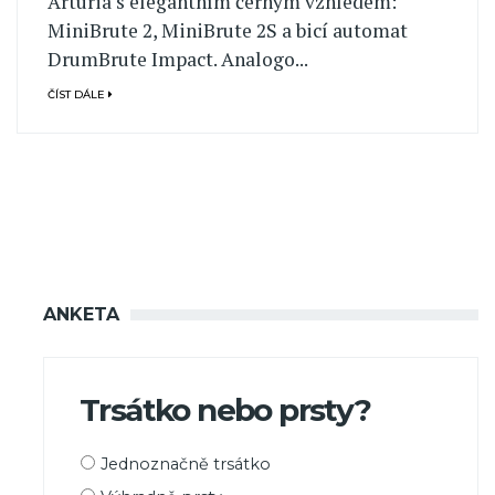
Arturia s elegantním černým vzhledem:
MiniBrute 2, MiniBrute 2S a bicí automat
DrumBrute Impact. Analogo...
ČÍST DÁLE
ANKETA
Trsátko nebo prsty?
Možnosti
Jednoznačně trsátko
výběru