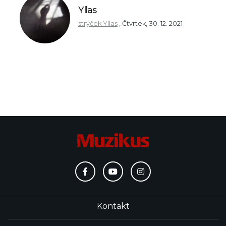
Yllas
strýček Yllas
,
Čtvrtek, 30. 12. 2021
Kontakt