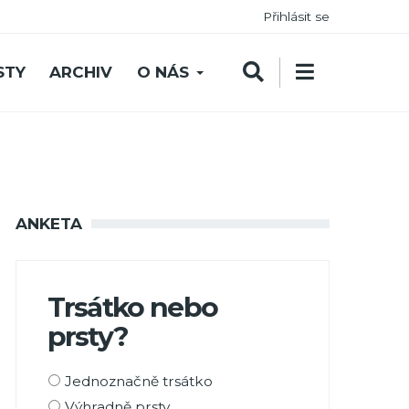
Přihlásit se
STY
ARCHIV
O NÁS
ANKETA
Trsátko nebo
prsty?
Možnosti
Jednoznačně trsátko
výběru
Výhradně prsty