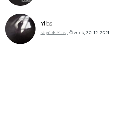
Yllas
strýček Yllas
,
Čtvrtek, 30. 12. 2021