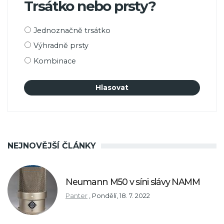
Trsátko nebo prsty?
Možnosti
Jednoznačně trsátko
výběru
Výhradně prsty
Kombinace
NEJNOVĚJŠÍ ČLÁNKY
Neumann M50 v síni slávy NAMM
Panter
,
Pondělí, 18. 7. 2022