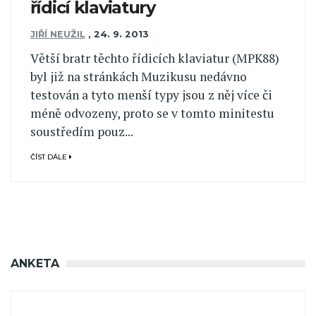
řídicí klaviatury
JIŘÍ NEUŽIL
,
24. 9. 2013
Větší bratr těchto řídicích klaviatur (MPK88)
byl již na stránkách Muzikusu nedávno
testován a tyto menší typy jsou z něj více či
méně odvozeny, proto se v tomto minitestu
soustředím pouz...
ČÍST DÁLE
ANKETA