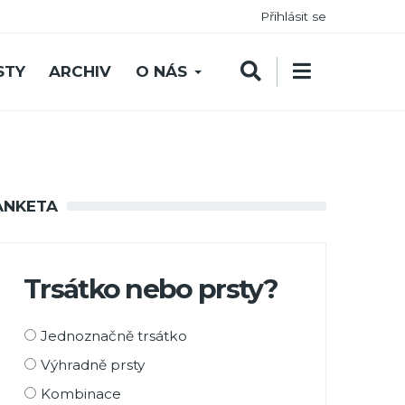
Přihlásit se
STY
ARCHIV
O NÁS
ANKETA
Trsátko nebo prsty?
Možnosti
Jednoznačně trsátko
výběru
Výhradně prsty
Kombinace