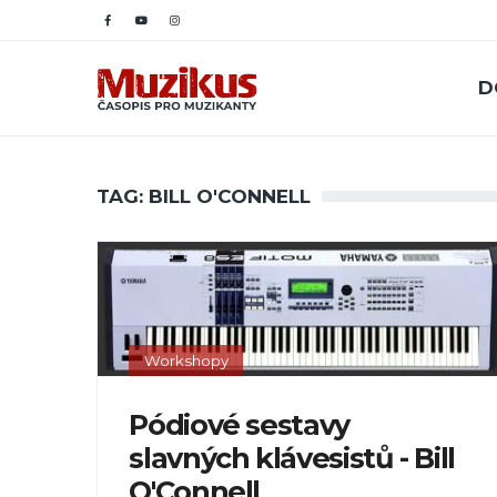
D
TAG: BILL O'CONNELL
Workshopy
Pódiové sestavy
slavných klávesistů - Bill
O'Connell