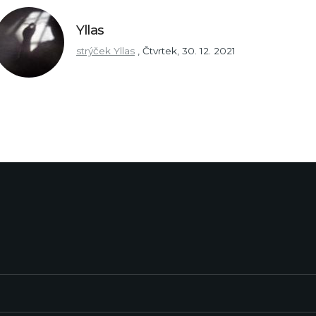
Yllas
strýček Yllas
,
Čtvrtek, 30. 12. 2021