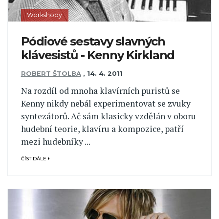
Workshopy
Pódiové sestavy slavných
klávesistů - Kenny Kirkland
ROBERT ŠTOLBA
,
14. 4. 2011
Na rozdíl od mnoha klavírních puristů se
Kenny nikdy nebál experimentovat se zvuky
syntezátorů. Ač sám klasicky vzdělán v oboru
hudební teorie, klavíru a kompozice, patří
mezi hudebníky ...
ČÍST DÁLE