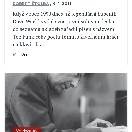
ROBERT ŠTOLBA
,
4. 1. 2011
Když v roce 1990 dnes již legendární bubeník
Dave Weckl vydal svou první sólovou desku,
do seznamu skladeb zařadil píseň s názvem
Tee Funk coby poctu tomuto živelnému hráči
na klavír, klá...
ČÍST DÁLE
Workshopy