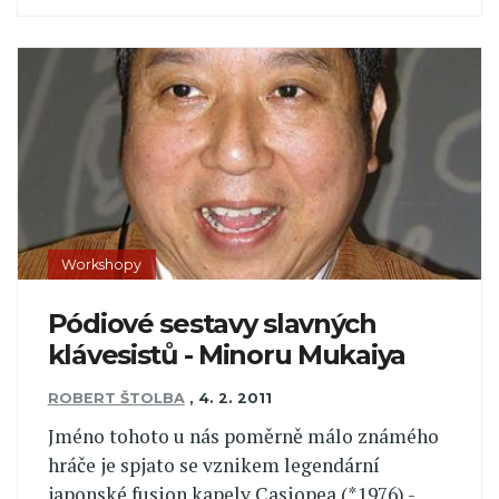
Workshopy
Pódiové sestavy slavných
klávesistů - Minoru Mukaiya
ROBERT ŠTOLBA
,
4. 2. 2011
Jméno tohoto u nás poměrně málo známého
hráče je spjato se vznikem legendární
japonské fusion kapely Casiopea (*1976) -