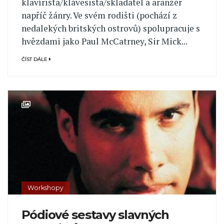
klavírista/klávesista/skladatel a aranžér
napříč žánry. Ve svém rodišti (pochází z
nedalekých britských ostrovů) spolupracuje s
hvězdami jako Paul McCatrney, Sir Mick...
ČÍST DÁLE
Workshopy
Pódiové sestavy slavných