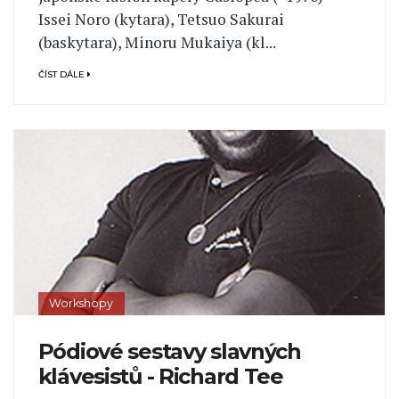
Issei Noro (kytara), Tetsuo Sakurai
(baskytara), Minoru Mukaiya (kl...
ČÍST DÁLE
Workshopy
Pódiové sestavy slavných
klávesistů - Richard Tee