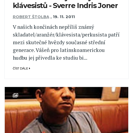
klávesistů - Sverre Indris Joner
ROBERT ŠTOLBA
,
19. 11. 2011
V našich končinách nepříliš známý
skladatel/aranžér/klávesista/perkusista patří
mezi skutečné hvězdy současné střední
generace. Vášeň pro latinskoamerickou
hudbu jej přivedla ke studiu bi...
ČÍST DÁLE