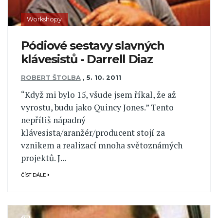
Workshopy
Pódiové sestavy slavných
klávesistů - Darrell Diaz
ROBERT ŠTOLBA
,
5. 10. 2011
“Když mi bylo 15, všude jsem říkal, že až
vyrostu, budu jako Quincy Jones.” Tento
nepříliš nápadný
klávesista/aranžér/producent stojí za
vznikem a realizací mnoha světoznámých
projektů. J...
ČÍST DÁLE