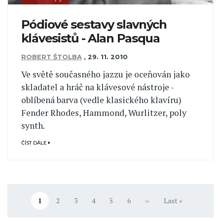
Pódiové sestavy slavných
klávesistů - Alan Pasqua
ROBERT ŠTOLBA
,
29. 11. 2010
Ve světě současného jazzu je oceňován jako
skladatel a hráč na klávesové nástroje -
oblíbená barva (vedle klasického klavíru)
Fender Rhodes, Hammond, Wurlitzer, poly
synth.
ČÍST DÁLE
Pagination
1
2
3
4
5
6
››
Last »
Aktuální stránka
Stránka
Stránka
Stránka
Stránka
Stránka
Následující stránka
Poslední stránka