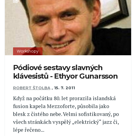
Workshopy
Pódiové sestavy slavných
klávesistů - Ethyor Gunarsson
ROBERT ŠTOLBA
,
15. 7. 2011
Když na počátku 80. let prorazila islandská
fusion kapela Mezzoforte, působila jako
blesk z čistého nebe. Velmi sofistikovaný, po
všech stránkách vyspělý „elektrický“ jazz či,
lépe řečeno...