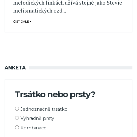
melodických linkách užívá stejně jako Stevie
melismatických ozd...
ČÍST DÁLE
ANKETA
Trsátko nebo prsty?
Možnosti
Jednoznačně trsátko
výběru
Výhradně prsty
Kombinace