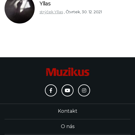
Yllas
strýček Yllas
,
Čtvrtek, 30. 12. 2021
Kontakt
O nás