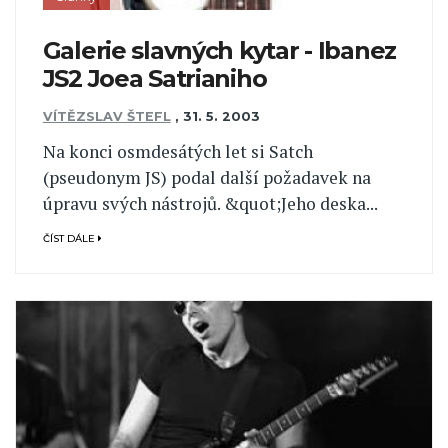
Galerie slavných kytar - Ibanez
JS2 Joea Satrianiho
VÍTĚZSLAV ŠTEFL
,
31. 5. 2003
Na konci osmdesátých let si Satch
(pseudonym JS) podal další požadavek na
úpravu svých nástrojů. &quot;Jeho deska...
ČÍST DÁLE