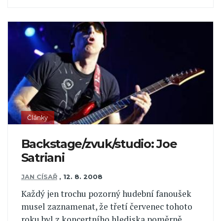
Články
Backstage/zvuk/studio: Joe
Satriani
JAN CÍSAŘ
,
12. 8. 2008
Každý jen trochu pozorný hudební fanoušek
musel zaznamenat, že třetí červenec tohoto
roku byl z koncertního hlediska poměrně