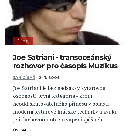
Články
Joe Satriani - transoceánský
rozhovor pro časopis Muzikus
JAN CÍSAŘ
,
2. 1. 2009
Joe Satriani je bez nadsázky kytarovou
osobností první kategorie - krom
neoddiskutovatelného přínosu v oblasti
moderní kytarové hráčské techniky a zvuku
je i duchovním otcem superúspěšnéh...
ČÍST DÁLE