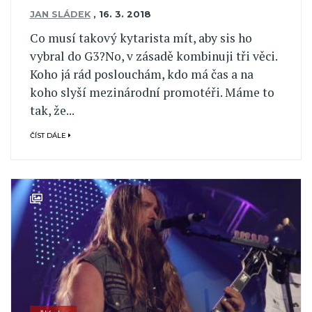
JAN SLÁDEK
,
16. 3. 2018
Co musí takový kytarista mít, aby sis ho
vybral do G3?No, v zásadě kombinuji tři věci.
Koho já rád poslouchám, kdo má čas a na
koho slyší mezinárodní promotéři. Máme to
tak, že...
ČÍST DÁLE