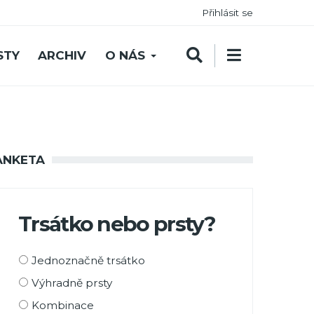
Přihlásit se
STY
ARCHIV
O NÁS
ANKETA
Trsátko nebo prsty?
Možnosti
Jednoznačně trsátko
výběru
Výhradně prsty
Kombinace