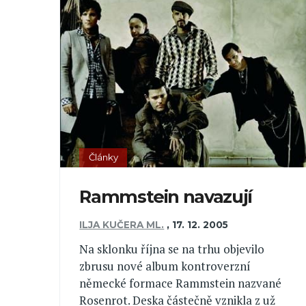
Články
Rammstein navazují
ILJA KUČERA ML.
,
17. 12. 2005
Na sklonku října se na trhu objevilo
zbrusu nové album kontroverzní
německé formace Rammstein nazvané
Rosenrot. Deska částečně vznikla z už