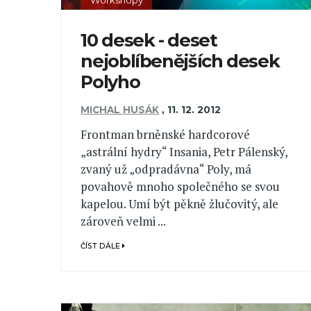
10 desek - deset
nejoblíbenějších desek
Polyho
MICHAL HUSÁK
,
11. 12. 2012
Frontman brněnské hardcorové
„astrální hydry“ Insania, Petr Pálenský,
zvaný už „odpradávna“ Poly, má
povahově mnoho společného se svou
kapelou. Umí být pěkně žlučovitý, ale
zároveň velmi ...
ČÍST DÁLE