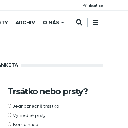
Přihlásit se
STY
ARCHIV
O NÁS
ANKETA
Trsátko nebo prsty?
Možnosti
Jednoznačně trsátko
výběru
Výhradně prsty
Kombinace