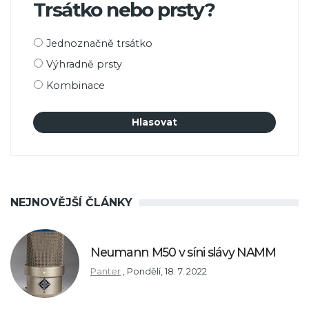
Trsátko nebo prsty?
Možnosti
Jednoznačně trsátko
výběru
Výhradně prsty
Kombinace
NEJNOVĚJŠÍ ČLÁNKY
Neumann M50 v síni slávy NAMM
Panter
,
Pondělí, 18. 7. 2022