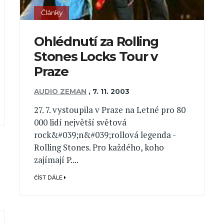
Články
Ohlédnutí za Rolling
Stones Locks Tour v
Praze
AUDIO ZEMAN
,
7. 11. 2003
27. 7. vystoupila v Praze na Letné pro 80
000 lidí největší světová
rock&#039;n&#039;rollová legenda -
Rolling Stones. Pro každého, koho
zajímají P....
ČÍST DÁLE