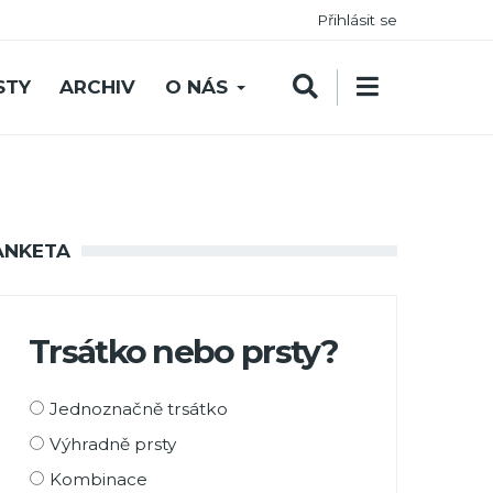
Přihlásit se
STY
ARCHIV
O NÁS
ANKETA
Trsátko nebo prsty?
Možnosti
Jednoznačně trsátko
výběru
Výhradně prsty
Kombinace