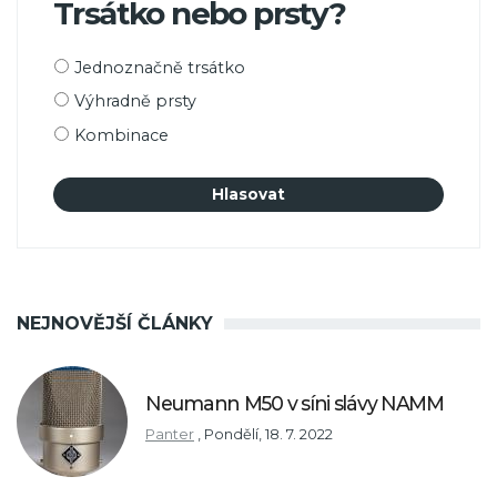
Trsátko nebo prsty?
Možnosti
Jednoznačně trsátko
výběru
Výhradně prsty
Kombinace
NEJNOVĚJŠÍ ČLÁNKY
Neumann M50 v síni slávy NAMM
Panter
,
Pondělí, 18. 7. 2022