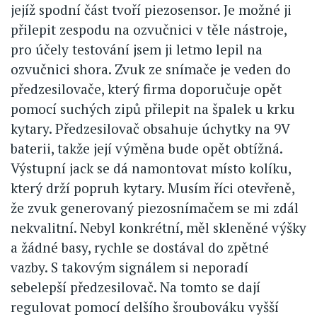
jejíž spodní část tvoří piezosensor. Je možné ji
přilepit zespodu na ozvučnici v těle nástroje,
pro účely testování jsem ji letmo lepil na
ozvučnici shora. Zvuk ze snímače je veden do
předzesilovače, který firma doporučuje opět
pomocí suchých zipů přilepit na špalek u krku
kytary. Předzesilovač obsahuje úchytky na 9V
baterii, takže její výměna bude opět obtížná.
Výstupní jack se dá namontovat místo kolíku,
který drží popruh kytary. Musím říci otevřeně,
že zvuk generovaný piezosnímačem se mi zdál
nekvalitní. Nebyl konkrétní, měl skleněné výšky
a žádné basy, rychle se dostával do zpětné
vazby. S takovým signálem si neporadí
sebelepší předzesilovač. Na tomto se dají
regulovat pomocí delšího šroubováku vyšší