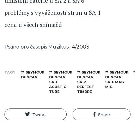
umístění baterie u SA-2 a SA-6
problémy s vyvážeností strun u SA-1
cena u všech snímačů
Psáno pro časopis Muzikus
4/2003
TAGY
SEYMOUR
SEYMOUR
SEYMOUR
SEYMOUR
DUNCAN
DUNCAN
DUNCAN
DUNCAN
SA-1
SA-2
SA-6 MAG
ACUSTIC
PERFECT
MIC
TUBE
TIMBRE
Tweet
Share