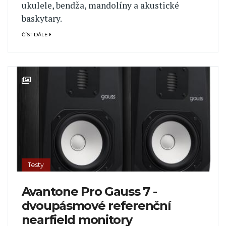
ukulele, bendža, mandolíny a akustické
baskytary.
ČÍST DÁLE
Testy
Avantone Pro Gauss 7 -
dvoupásmové referenční
nearfield monitory