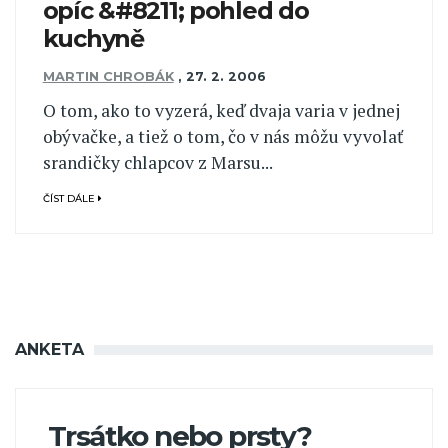
opíc &#8211; pohled do
kuchyně
MARTIN CHROBÁK
,
27. 2. 2006
O tom, ako to vyzerá, keď dvaja varia v jednej
obývačke, a tiež o tom, čo v nás môžu vyvolať
srandičky chlapcov z Marsu...
ČÍST DÁLE
ANKETA
Trsátko nebo prsty?