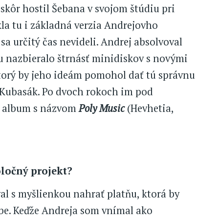
skôr hostil Šebana v svojom štúdiu pri
la tu i základná verzia Andrejovho
sa určitý čas nevideli. Andrej absolvoval
u nazbieralo štrnásť minidiskov s novými
torý by jeho ideám pomohol dať tú správnu
 Kubasák. Po dvoch rokoch im pod
el album s názvom
Poly Music
(Hevhetia,
ločný projekt?
l s myšlienkou nahrať platňu, ktorá by
e. Keďže Andreja som vnímal ako