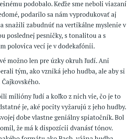
pešnému podobalo. Keďže sme neboli viazaní
ovedomé, podarilo sa nám vyprodukovať aj
a snažili zabudnúť na vertikálne myslenie v
 poslednej pesničky, s tonalitou a s
 polovica vecí je v dodekafónii.
vé možno len pre úzky okruh ľudí. Ani
erali tým, ako vzniká jeho hudba, ale aby si
ú Čajkovského.
 milióny ľudí a koľko z nich vie, čo je to
statné je, aké pocity vyžarujú z jeho hudby.
svojej dobe vlastne geniálny spiatočník. Bol
domil, že má k dispozícii dvanásť tónov.
vnakého formátu ako Bach, vážna hudba