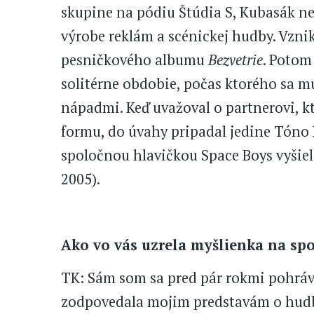
skupine na pódiu Štúdia S, Kubasák ne
výrobe reklám a scénickej hudby. Vznik
pesničkového albumu
Bezvetrie
. Potom 
solitérne obdobie, počas ktorého sa m
nápadmi. Keď uvažoval o partnerovi, k
formu, do úvahy pripadal jedine Tóno
spoločnou hlavičkou Space Boys vyši
2005).
Ako vo vás uzrela myšlienka na spo
TK: Sám som sa pred pár rokmi pohráva
zodpovedala mojim predstavám o hudb