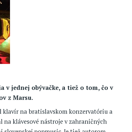
a v jednej obývačke, a tiež o tom, čo v
ov z Marsu.
 klavír na bratislavskom konzervatóriu a
l na klávesové nástroje v zahraničných
i slovenskej popmusic. Je tiež autorom