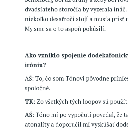
dvadsiateho storočia by vyzerala ináč
niekoľko desaťročí stojí a musia prísť 
My sme sa o to aspoň pokúsili.
Ako vzniklo spojenie dodekafonic
iróniu?
AŠ: To, čo som Tónovi pôvodne prinies
spoločné.
TK:
Zo všetkých tých loopov sú použité 
AŠ:
Tóno mi po vypočutí povedal, že t
atonality a doporučil mi vyskúšať do