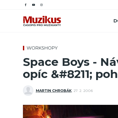
D
WORKSHOPY
Space Boys - Ná
opíc &#8211; po
MARTIN CHROBÁK
,
27. 2. 2006