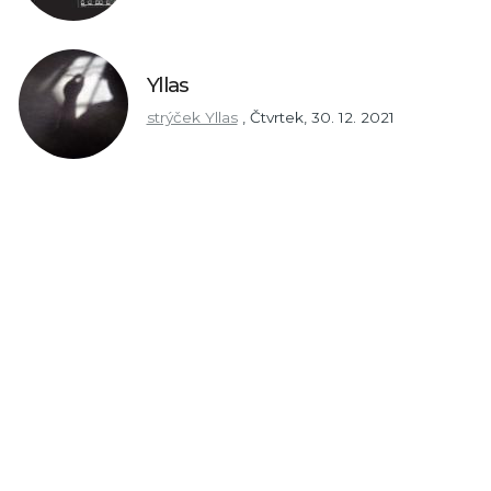
Yllas
strýček Yllas
,
Čtvrtek, 30. 12. 2021