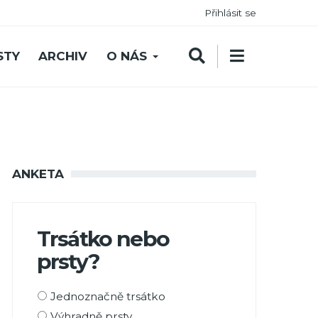
Přihlásit se
STY
ARCHIV
O NÁS
ANKETA
Trsátko nebo
prsty?
Možnosti
Jednoznačně trsátko
výběru
Výhradně prsty