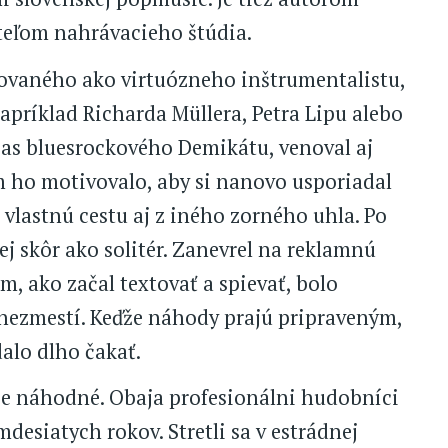
teľom nahrávacieho štúdia.
ovaného ako virtuózneho inštrumentalistu,
apríklad Richarda Müllera, Petra Lipu alebo
čias bluesrockového Demikátu, venoval aj
ym ho motivovalo, aby si nanovo usporiadal
 vlastnú cestu aj z iného zorného uhla. Po
j skôr ako solitér. Zanevrel na reklamnú
, ako začal textovať a spievať, bolo
ž nezmestí. Keďže náhody prajú pripraveným,
alo dlho čakať.
je náhodné. Obaja profesionálni hudobníci
desiatych rokov. Stretli sa v estrádnej