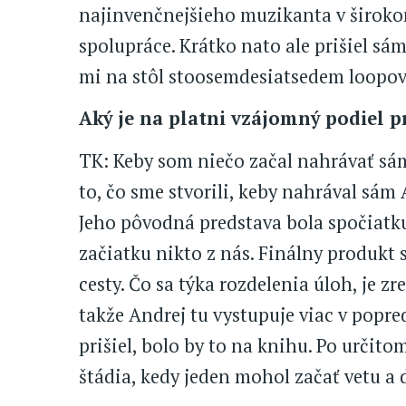
najinvenčnejšieho muzikanta v široko
spolupráce. Krátko nato ale prišiel sám
mi na stôl stoosemdesiatsedem loopov a
Aký je na platni vzájomný podiel p
TK: Keby som niečo začal nahrávať sá
to, čo sme stvorili, keby nahrával sám 
Jeho pôvodná predstava bola spočiatku
začiatku nikto z nás. Finálny produkt 
cesty. Čo sa týka rozdelenia úloh, je z
takže Andrej tu vystupuje viac v popred
prišiel, bolo by to na knihu. Po určit
štádia, kedy jeden mohol začať vetu a 