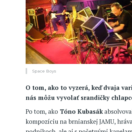
Space Boys
O tom, ako to vyzerá, keď dvaja vari
nás môžu vyvolať srandičky chlapc
Po tom, ako
Tóno Kubasák
absolvoval
kompozíciu na brnianskej JAMU, hráva
podnikoch, ale aj s početnými kapelam