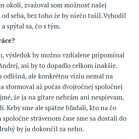
m okolí, zvažoval som možnosť našej
 od seba, bez toho že by niečo tušil. Vyhodil
 spýtal sa, čo s tým.
ráce?
m, výsledok by možno vzdialene pripomínal
Andrej, asi by to dopadlo celkom inakšie.
 odlišná, ale konkrétnu víziu nemal na
sa sformoval až počas dvojročnej spoločnej
rejmé, že ja na gitare nehrám ani nespievam,
í. Keby sme ale spätne hľadali, kto na čo
om spoločne strávenom čase sme sa dostali do
druhý by ju dokončil za neho.