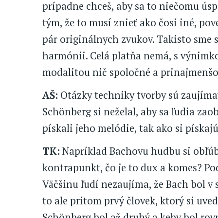
prípadne chceš, aby sa to niečomu ús
tým, že to musí znieť ako čosi iné, p
pár originálnych zvukov. Takisto sme s
harmónii. Celá platňa nemá, s výnimkou
modalitou nič spoločné a prinajmenšom
AŠ:
Otázky techniky tvorby sú zaujíma
Schönberg si neželal, aby sa ľudia zaob
pískali jeho melódie, tak ako si pískaj
TK:
Napríklad Bachovu hudbu si obľúbili
kontrapunkt, čo je to dux a komes? Pod
Väčšinu ľudí nezaujíma, že Bach bol v 
to ale pritom prvý človek, ktorý si uve
Schönberg bol až druhý a keby bol ro