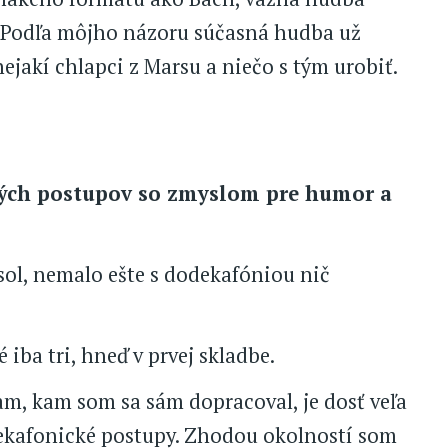
. Podľa môjho názoru súčasná hudba už
nejakí chlapci z Marsu a niečo s tým urobiť.
kých postupov so zmyslom pre humor a
ol, nemalo ešte s dodekafóniou nič
iba tri, hneď v prvej skladbe.
am, kam som sa sám dopracoval, je dosť veľa
dekafonické postupy. Zhodou okolností som