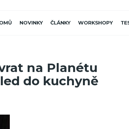
OMŮ
NOVINKY
ČLÁNKY
WORKSHOPY
TE
vrat na Planétu
hled do kuchyně