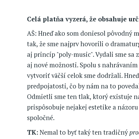
Celá platňa vyzerá, že obsahuje urč
AŠ: Hneď ako som doniesol pôvodný ma
tak, že sme najprv hovorili o dramaturg
aj princíp "poly-music". Vydali sme sa
aj nové možnosti. Spolu s nahrávaním 
vytvoriť väčší celok sme dodržali. Hneď
predpojatosti, čo by nám na to povedal
Odmietli sme ten tlak, ktorý existuje 
prispôsobuje nejakej estetike a názoru
spoločné.
TK:
Nemal to byť taký ten tradičný
pro