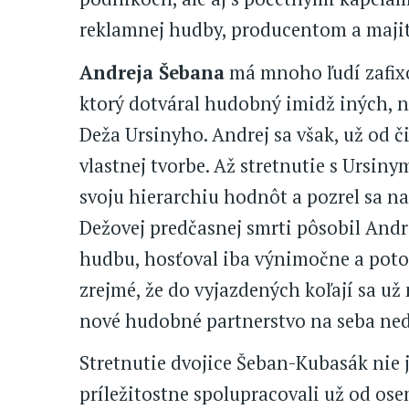
reklamnej hudby, producentom a maji
Andreja Šebana
má mnoho ľudí zafix
ktorý dotváral hudobný imidž iných, n
Deža Ursinyho. Andrej sa však, už od 
vlastnej tvorbe. Až stretnutie s Ursin
svoju hierarchiu hodnôt a pozrel sa na
Dežovej predčasnej smrti pôsobil Andre
hudbu, hosťoval iba výnimočne a potom
zrejmé, že do vyjazdených koľají sa u
nové hudobné partnerstvo na seba ned
Stretnutie dvojice Šeban-Kubasák nie 
príležitostne spolupracovali už od osem