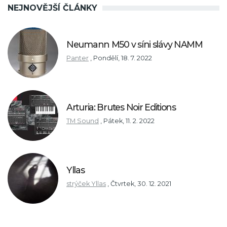
NEJNOVĚJŠÍ ČLÁNKY
Neumann M50 v síni slávy NAMM
Panter
,
Pondělí, 18. 7. 2022
Arturia: Brutes Noir Editions
TM Sound
,
Pátek, 11. 2. 2022
Yllas
strýček Yllas
,
Čtvrtek, 30. 12. 2021