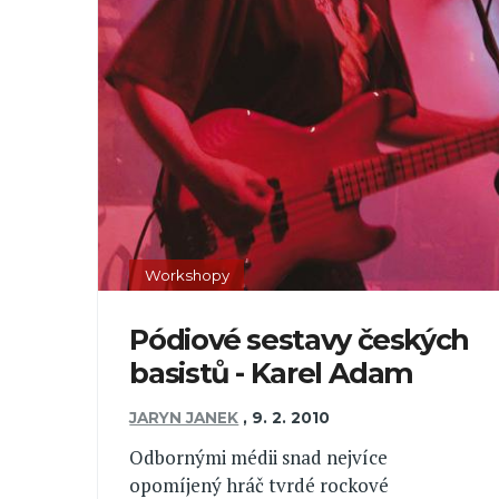
Workshopy
Pódiové sestavy českých
basistů - Karel Adam
JARYN JANEK
,
9. 2. 2010
Odbornými médii snad nejvíce
opomíjený hráč tvrdé rockové