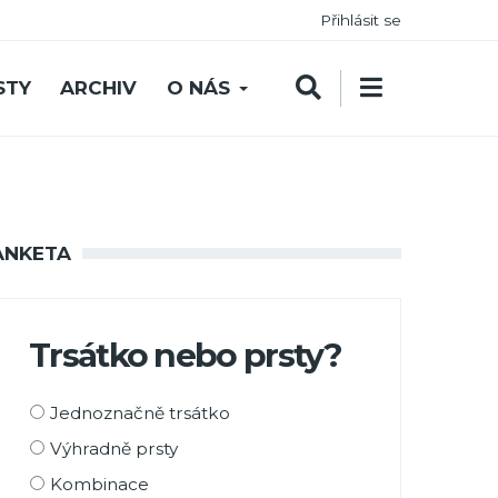
Přihlásit se
STY
ARCHIV
O NÁS
ANKETA
Trsátko nebo prsty?
Možnosti
Jednoznačně trsátko
výběru
Výhradně prsty
Kombinace