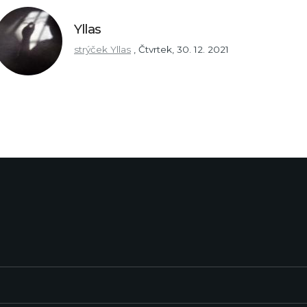
Yllas
strýček Yllas
,
Čtvrtek, 30. 12. 2021