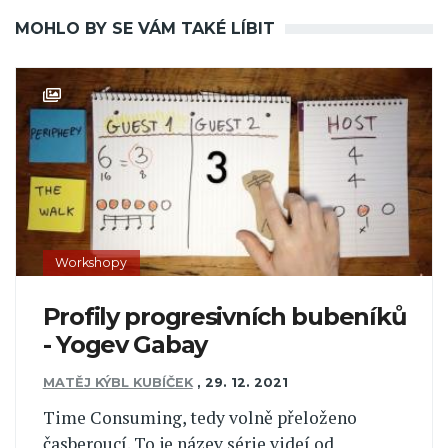
MOHLO BY SE VÁM TAKÉ LÍBIT
Workshopy
Profily progresivních bubeníků
- Yogev Gabay
MATĚJ KÝBL KUBÍČEK
,
29. 12. 2021
Time Consuming, tedy volně přeloženo
časberoucí. To je název série videí od