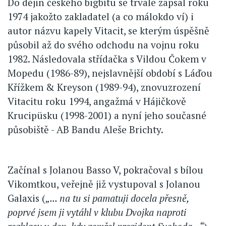
Do dějin českého bigbítu se trvale zapsal roku
1974 jakožto zakladatel (a co málokdo ví) i
autor názvu kapely Vitacit, se kterým úspěšně
působil až do svého odchodu na vojnu roku
1982. Následovala střídačka s Vildou Čokem v
Mopedu (1986-89), nejslavnější období s Láďou
Křížkem & Kreyson (1989-94), znovuzrození
Vitacitu roku 1994, angažmá v Hájičkově
Krucipüsku (1998-2001) a nyní jeho současné
působiště - AB Bandu Aleše Brichty.
Začínal s Jolanou Basso V, pokračoval s bílou
Vikomtkou, veřejně již vystupoval s Jolanou
Galaxis (
„... na tu si pamatuji docela přesně,
poprvé jsem ji vytáhl v klubu Dvojka naproti