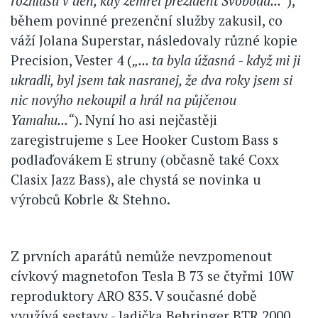
rozhlasu v den, kdy zemřel prezident Svoboda...“
),
během povinné prezenční služby zakusil, co
váží Jolana Superstar, následovaly různé kopie
Precision, Vester 4 (
„... ta byla úžasná - když mi ji
ukradli, byl jsem tak nasranej, že dva roky jsem si
nic novýho nekoupil a hrál na půjčenou
Yamahu...“
). Nyní ho asi nejčastěji
zaregistrujeme s Lee Hooker Custom Bass s
podlaďovákem E struny (občasně také Coxx
Clasix Jazz Bass), ale chystá se novinka u
výrobců Kobrle & Stehno.
Z prvních aparátů nemůže nevzpomenout
cívkový magnetofon Tesla B 73 se čtyřmi 10W
reproduktory ARO 835. V současné době
využívá sestavy - ladička Behringer BTR 2000,