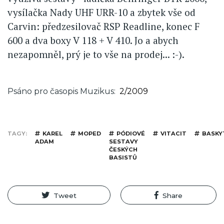
vysílačka Nady UHF URR-10 a zbytek vše od
Carvin: předzesilovač RSP Readline, konec F
600 a dva boxy V 118 + V 410. Jo a abych
nezapomněl, prý je to vše na prodej... :-).
Psáno pro časopis Muzikus
2/2009
TAGY
KAREL
MOPED
PÓDIOVÉ
VITACIT
BASKY
ADAM
SESTAVY
ČESKÝCH
BASISTŮ
Tweet
Share