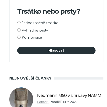
Trsátko nebo prsty?
Možnosti
Jednoznačně trsátko
výběru
Výhradně prsty
Kombinace
NEJNOVĚJŠÍ ČLÁNKY
Neumann M50 v síni slávy NAMM
Panter
,
Pondělí, 18. 7. 2022