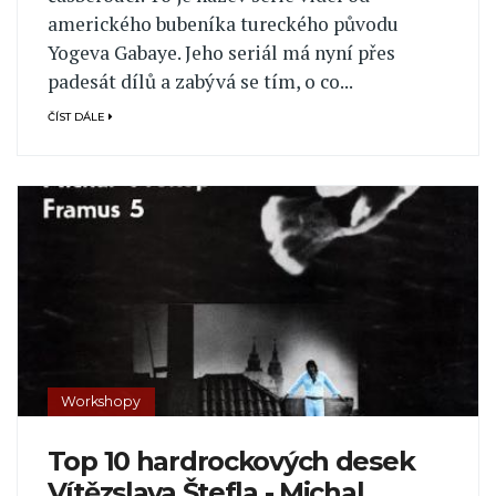
amerického bubeníka tureckého původu
Yogeva Gabaye. Jeho seriál má nyní přes
padesát dílů a zabývá se tím, o co...
ČÍST DÁLE
Workshopy
Top 10 hardrockových desek
Vítězslava Štefla - Michal