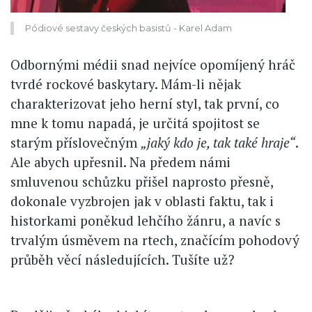
Pódiové sestavy českých basistů - Karel Adam
Odbornými médii snad nejvíce opomíjený hráč
tvrdé rockové baskytary. Mám-li nějak
charakterizovat jeho herní styl, tak první, co
mne k tomu napadá, je určitá spojitost se
starým příslovečným
„jaký kdo je, tak také hraje“
.
Ale abych upřesnil. Na předem námi
smluvenou schůzku přišel naprosto přesně,
dokonale vyzbrojen jak v oblasti faktu, tak i
historkami poněkud lehčího žánru, a navíc s
trvalým úsměvem na rtech, značícím pohodový
průběh věcí následujících. Tušíte už?