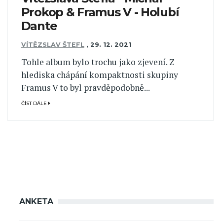
Prokop & Framus V - Holubí
Dante
VÍTĚZSLAV ŠTEFL
,
29. 12. 2021
Tohle album bylo trochu jako zjevení. Z
hlediska chápání kompaktnosti skupiny
Framus V to byl pravděpodobně...
ČÍST DÁLE
ANKETA