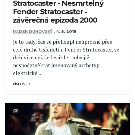
Stratocaster - Nesmrtelný
Fender Stratocaster -
závěrečná epizoda 2000
RADEK DUNOVSKÝ
,
4. 5. 2019
Je to tady, čas se přehoupl neúprosně přes
celé druhé tisíciletí a Fender Stratocaster, se
drží více než šedesát let coby již
nespočetněkrát jmenovaný archetyp
elektrické...
ČÍST DÁLE