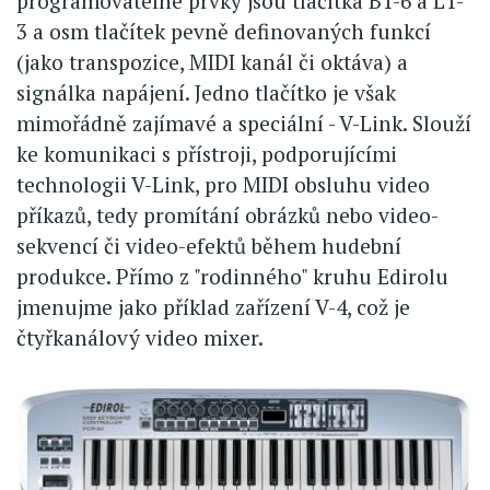
programovatelné prvky jsou tlačítka B1-6 a L1-
3 a osm tlačítek pevně definovaných funkcí
(jako transpozice, MIDI kanál či oktáva) a
signálka napájení. Jedno tlačítko je však
mimořádně zajímavé a speciální - V-Link. Slouží
ke komunikaci s přístroji, podporujícími
technologii V-Link, pro MIDI obsluhu video
příkazů, tedy promítání obrázků nebo video-
sekvencí či video-efektů během hudební
produkce. Přímo z "rodinného" kruhu Edirolu
jmenujme jako příklad zařízení V-4, což je
čtyřkanálový video mixer.