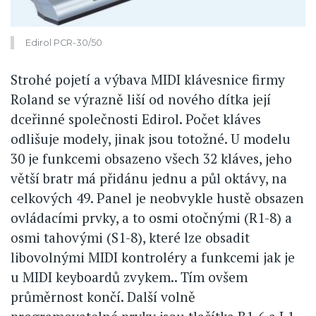
Edirol PCR-30/50
Strohé pojetí a výbava MIDI klávesnice firmy
Roland se výrazně liší od nového dítka její
dceřinné společnosti Edirol. Počet kláves
odlišuje modely, jinak jsou totožné. U modelu
30 je funkcemi obsazeno všech 32 kláves, jeho
větší bratr má přidánu jednu a půl oktávy, na
celkových 49. Panel je neobvykle hustě obsazen
ovládacími prvky, a to osmi otočnými (R1-8) a
osmi tahovými (S1-8), které lze obsadit
libovolnými MIDI kontroléry a funkcemi jak je
u MIDI keyboardů zvykem.. Tím ovšem
průměrnost končí. Další volně