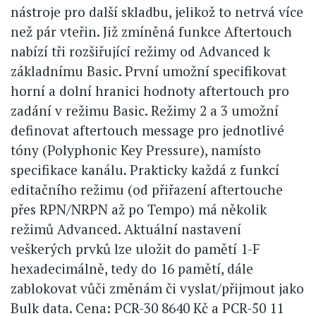
nástroje pro další skladbu, jelikož to netrvá více
než pár vteřin. Již zmíněná funkce Aftertouch
nabízí tři rozšiřující režimy od Advanced k
základnímu Basic. První umožní specifikovat
horní a dolní hranici hodnoty aftertouch pro
zadání v režimu Basic. Režimy 2 a 3 umožní
definovat aftertouch message pro jednotlivé
tóny (Polyphonic Key Pressure), namísto
specifikace kanálu. Prakticky každá z funkcí
editačního režimu (od přiřazení aftertouche
přes RPN/NRPN až po Tempo) má několik
režimů Advanced. Aktuální nastavení
veškerých prvků lze uložit do pamětí 1-F
hexadecimálně, tedy do 16 pamětí, dále
zablokovat vůči změnám či vyslat/přijmout jako
Bulk data. Cena: PCR-30 8640 Kč a PCR-50 11