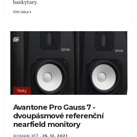
baskytary.
ČÍST DÁLE
Testy
Avantone Pro Gauss 7 -
dvoupásmové referenční
nearfield monitory
ROMAN JEŽ
,
25. 12. 2021