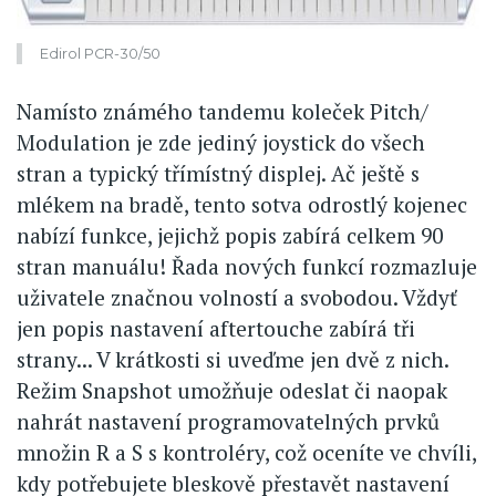
Edirol PCR-30/50
Namísto známého tandemu koleček Pitch/
Modulation je zde jediný joystick do všech
stran a typický třímístný displej. Ač ještě s
mlékem na bradě, tento sotva odrostlý kojenec
nabízí funkce, jejichž popis zabírá celkem 90
stran manuálu! Řada nových funkcí rozmazluje
uživatele značnou volností a svobodou. Vždyť
jen popis nastavení aftertouche zabírá tři
strany... V krátkosti si uveďme jen dvě z nich.
Režim Snapshot umožňuje odeslat či naopak
nahrát nastavení programovatelných prvků
množin R a S s kontroléry, což oceníte ve chvíli,
kdy potřebujete bleskově přestavět nastavení