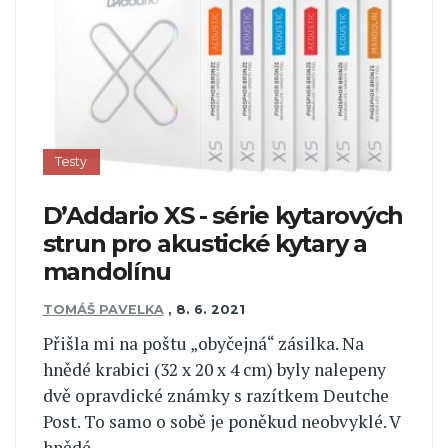
Testy
D’Addario XS - série kytarových
strun pro akustické kytary a
mandolínu
TOMÁŠ PAVELKA
,
8. 6. 2021
Přišla mi na poštu „obyčejná“ zásilka. Na
hnědé krabici (32 x 20 x 4 cm) byly nalepeny
dvě opravdické známky s razítkem Deutche
Post. To samo o sobě je poněkud neobvyklé. V
hnědé... ...