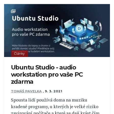
Články
Ubuntu Studio - audio
workstation pro vaše PC
zdarma
TOMÁŠ PAVELKA
,
9. 3. 2021
Spousta lidí používá doma na muziku
kradené programy, u kterých je velké riziko
zavirování počítače a které se dají krást čím