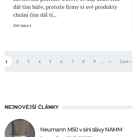
dál tím hůře, protože firmy si své produkty
chrání čím dál tí...
ČÍST DÁLE
Pagination
1
2
3
4
5
6
7
8
9
…
››
Last »
Aktuální stránka
Stránka
Stránka
Stránka
Stránka
Stránka
Stránka
Stránka
Stránka
Následující st
Poslední
NEJNOVĚJŠÍ ČLÁNKY
Neumann M50 v síni slávy NAMM