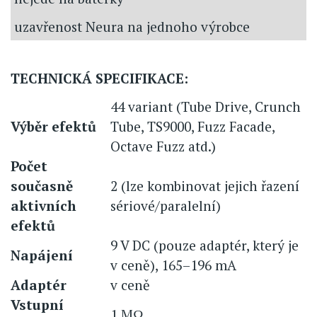
uzavřenost Neura na jednoho výrobce
TECHNICKÁ SPECIFIKACE:
44 variant (Tube Drive, Crunch
Výběr efektů
Tube, TS9000, Fuzz Facade,
Octave Fuzz atd.)
Počet
současně
2 (lze kombinovat jejich řazení
aktivních
sériové/paralelní)
efektů
9 V DC (pouze adaptér, který je
Napájení
v ceně), 165–196 mA
Adaptér
v ceně
Vstupní
1 MΩ