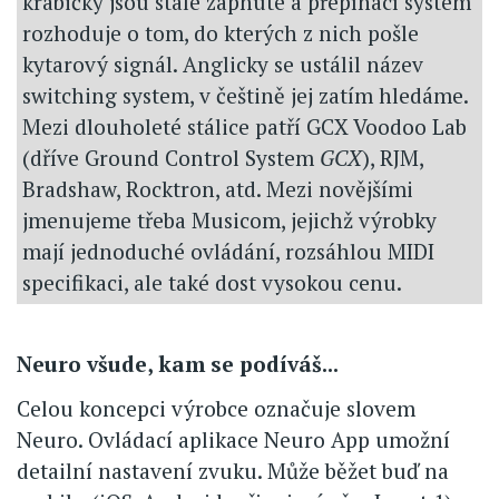
krabičky jsou stále zapnuté a přepínací systém
rozhoduje o tom, do kterých z nich pošle
kytarový signál. Anglicky se ustálil název
switching system, v češtině jej zatím hledáme.
Mezi dlouholeté stálice patří GCX Voodoo Lab
(dříve Ground Control System
GCX
), RJM,
Bradshaw, Rocktron, atd. Mezi novějšími
jmenujeme třeba Musicom, jejichž výrobky
mají jednoduché ovládání, rozsáhlou MIDI
specifikaci, ale také dost vysokou cenu.
Neuro všude, kam se podíváš...
Celou koncepci výrobce označuje slovem
Neuro. Ovládací aplikace Neuro App umožní
detailní nastavení zvuku. Může běžet buď na