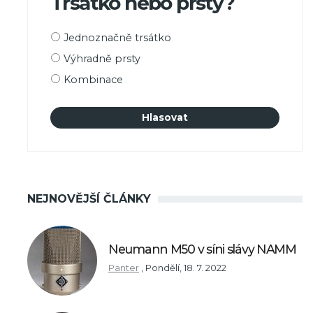
Trsátko nebo prsty?
Možnosti
Jednoznačně trsátko
výběru
Výhradně prsty
Kombinace
NEJNOVĚJŠÍ ČLÁNKY
Neumann M50 v síni slávy NAMM
Panter
,
Pondělí, 18. 7. 2022