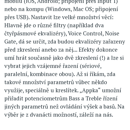
mobilu (iOS, Android; připojení přes Input 1)
nebo na kompu (Windows, Mac OS; připojení
přes USB). Nastavit lze velké množství věcí:
Hlavně jde o různé filtry (například dva
čtyřpásmové ekvalizéry), Voice Control, Noise
Gate, dá se určit, zda budou ekvalizéry zařazeny
před zkreslení anebo za něj... Efekty dokonce
umí hrát současně jako dvě zkreslení (!) a lze si
vybrat jejich vzájemné řazení (sériové,
paralelní, kombinace obou). Až si říkám, zda
takové množství parametrů vůbec někdo
využije, speciálně u kreslítek. „Appka“ umožní
přiřadit potenciometrům Bass a Treble řízení
jiných parametrů než ovládání výšek a basů. Na
výběr je z dvanácti možností, záleží na nás.