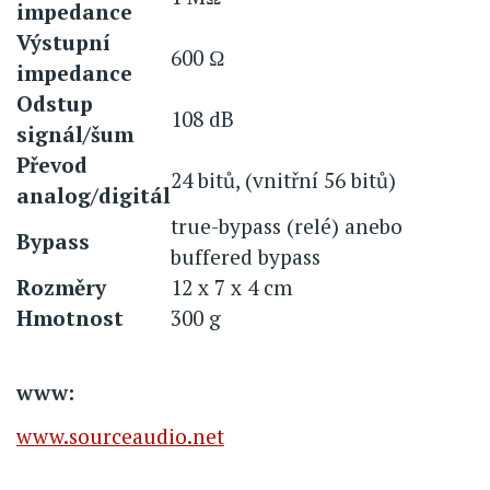
impedance
Výstupní
600 Ω
impedance
Odstup
108 dB
signál/šum
Převod
24 bitů, (vnitřní 56 bitů)
analog/digitál
true-bypass (relé) anebo
Bypass
buffered bypass
Rozměry
12 x 7 x 4 cm
Hmotnost
300 g
www:
www.sourceaudio.net