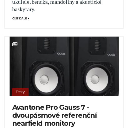
ukulele, bendža, mandolíny a akustické
baskytary.
ČÍST DÁLE
Testy
Avantone Pro Gauss 7 -
dvoupásmové referenční
nearfield monitory