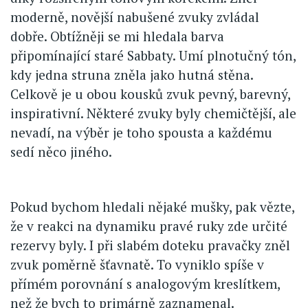
moderně, novější nabušené zvuky zvládal
dobře. Obtížněji se mi hledala barva
připomínající staré Sabbaty. Umí plnotučný tón,
kdy jedna struna zněla jako hutná stěna.
Celkově je u obou kousků zvuk pevný, barevný,
inspirativní. Některé zvuky byly chemičtější, ale
nevadí, na výběr je toho spousta a každému
sedí něco jiného.
Pokud bychom hledali nějaké mušky, pak vězte,
že v reakci na dynamiku pravé ruky zde určité
rezervy byly. I při slabém doteku pravačky zněl
zvuk poměrně šťavnatě. To vyniklo spíše v
přímém porovnání s analogovým kreslítkem,
než že bych to primárně zaznamenal.