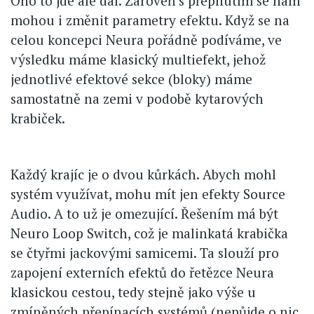
Ono to jde ale dál. Zároveň s přepnutím se nám
mohou i změnit parametry efektu. Když se na
celou koncepci Neura pořádně podíváme, ve
výsledku máme klasický multiefekt, jehož
jednotlivé efektové sekce (bloky) máme
samostatně na zemi v podobě kytarových
krabiček.
Každý krajíc je o dvou kůrkách. Abych mohl
systém využívat, mohu mít jen efekty Source
Audio. A to už je omezující. Řešením má být
Neuro Loop Switch, což je malinkatá krabička
se čtyřmi jackovými samicemi. Ta slouží pro
zapojení externích efektů do řetězce Neura
klasickou cestou, tedy stejně jako výše u
zmíněných přepínacích systémů (nepůjde o nic