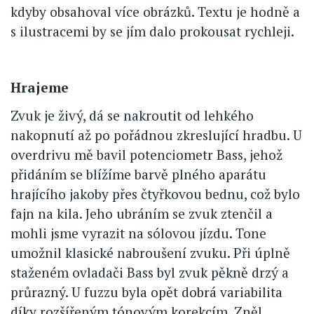
kdyby obsahoval více obrázků. Textu je hodně a
s ilustracemi by se jím dalo prokousat rychleji.
Hrajeme
Zvuk je živý, dá se nakroutit od lehkého
nakopnutí až po pořádnou zkreslující hradbu. U
overdrivu mě bavil potenciometr Bass, jehož
přidáním se blížíme barvě plného aparátu
hrajícího jakoby přes čtyřkovou bednu, což bylo
fajn na kila. Jeho ubráním se zvuk ztenčil a
mohli jsme vyrazit na sólovou jízdu. Tone
umožnil klasické nabroušení zvuku. Při úplně
staženém ovladači Bass byl zvuk pěkně drzý a
průrazný. U fuzzu byla opět dobrá variabilita
díky rozšířeným tónovým korekcím. Zněl