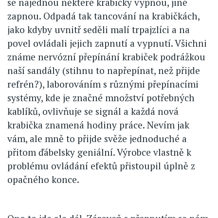
se najednou některé krabičky vypnou, jiné
zapnou. Odpadá tak tancování na krabičkách,
jako kdyby uvnitř seděli malí trpajzlíci a na
povel ovládali jejich zapnutí a vypnutí. Všichni
známe nervózní přepínání krabiček podrážkou
naší sandály (stihnu to napřepínat, než přijde
refrén?), laborováním s různými přepínacími
systémy, kde je značné množství potřebných
kablíků, ovlivňuje se signál a každá nová
krabička znamená hodiny práce. Nevím jak
vám, ale mně to přijde svěže jednoduché a
přitom ďábelsky geniální. Výrobce vlastně k
problému ovládání efektů přistoupil úplně z
opačného konce.