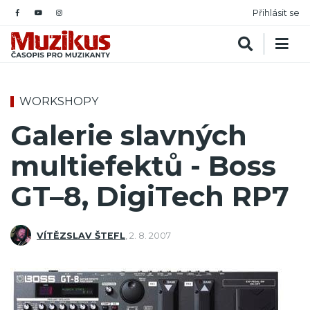
Přihlásit se
WORKSHOPY
Galerie slavných
multiefektů - Boss
GT–8, DigiTech RP7
VÍTĚZSLAV ŠTEFL
,
2. 8. 2007