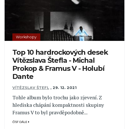
Workshopy
Top 10 hardrockových desek
Vítězslava Štefla - Michal
Prokop & Framus V - Holubí
Dante
VÍTĚZSLAV ŠTEFL
,
29. 12. 2021
Tohle album bylo trochu jako zjevení. Z
hlediska chápání kompaktnosti skupiny
Framus V to byl pravděpodobně...
ČÍST DÁLE