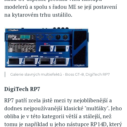
modelerů a spolu s řadou ME se její postavení
na kytarovém trhu ustálilo.
Galerie slavných multiefektů - Boss GT–8, DigiTech RP7
DigiTech RP7
RP7 patří zcela jistě mezi ty nejoblíbenější a
dodnes nejpoužívanější klasické "mulťáky". Jeho
obliba je v této kategorii větší a stálejší, než
tomu je například u jeho nástupce RP14D, který