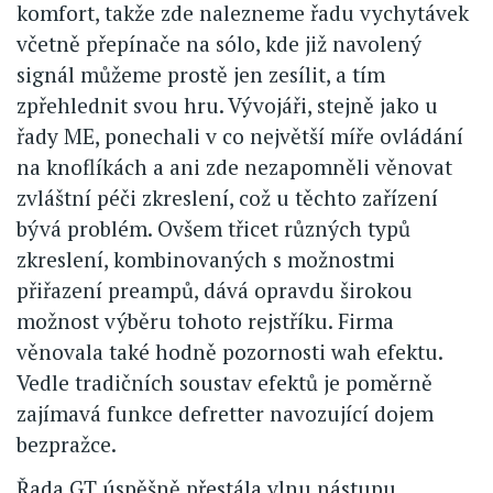
komfort, takže zde nalezneme řadu vychytávek
včetně přepínače na sólo, kde již navolený
signál můžeme prostě jen zesílit, a tím
zpřehlednit svou hru. Vývojáři, stejně jako u
řady ME, ponechali v co největší míře ovládání
na knoflíkách a ani zde nezapomněli věnovat
zvláštní péči zkreslení, což u těchto zařízení
bývá problém. Ovšem třicet různých typů
zkreslení, kombinovaných s možnostmi
přiřazení preampů, dává opravdu širokou
možnost výběru tohoto rejstříku. Firma
věnovala také hodně pozornosti wah efektu.
Vedle tradičních soustav efektů je poměrně
zajímavá funkce defretter navozující dojem
bezpražce.
Řada GT úspěšně přestála vlnu nástupu