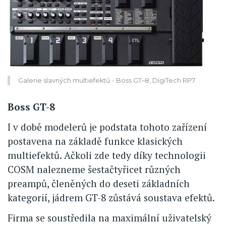
Galerie slavných multiefektů - Boss GT–8, DigiTech RP7
Boss GT-8
I v době modelerů je podstata tohoto zařízení
postavena na základě funkce klasických
multiefektů. Ačkoli zde tedy díky technologii
COSM nalezneme šestačtyřicet různých
preampů, členěných do deseti základních
kategorií, jádrem GT-8 zůstává soustava efektů.
Firma se soustředila na maximální uživatelský