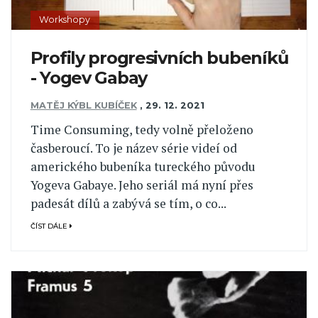
Workshopy
Profily progresivních bubeníků
- Yogev Gabay
MATĚJ KÝBL KUBÍČEK
,
29. 12. 2021
Time Consuming, tedy volně přeloženo
časberoucí. To je název série videí od
amerického bubeníka tureckého původu
Yogeva Gabaye. Jeho seriál má nyní přes
padesát dílů a zabývá se tím, o co...
ČÍST DÁLE