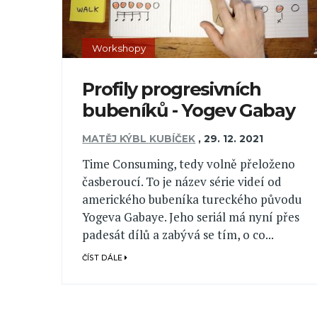
Workshopy
Profily progresivních
bubeníků - Yogev Gabay
MATĚJ KÝBL KUBÍČEK
,
29. 12. 2021
Time Consuming, tedy volně přeloženo
časberoucí. To je název série videí od
amerického bubeníka tureckého původu
Yogeva Gabaye. Jeho seriál má nyní přes
padesát dílů a zabývá se tím, o co...
ČÍST DÁLE