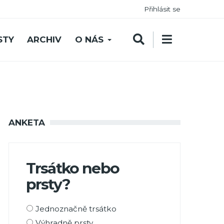
Přihlásit se
STY
ARCHIV
O NÁS
ANKETA
Trsátko nebo
prsty?
Možnosti
Jednoznačně trsátko
výběru
Výhradně prsty