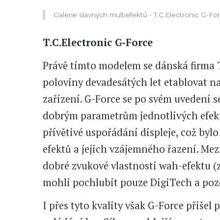
Galerie slavných multiefektů - T.C.Electronic G-F
T.C.Electronic G-Force
Právě tímto modelem se dánská firma T
poloviny devadesátých let etablovat 
zařízení. G-Force se po svém uvedení 
dobrým parametrům jednotlivých efekt
přívětivé uspořádání displeje, což byl
efektů a jejich vzájemného řazení. Mezi
dobré zvukové vlastnosti wah-efektu 
mohli pochlubit pouze DigiTech a pozd
I přes tyto kvality však G-Force přišel