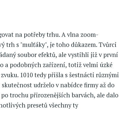
govat na potřeby trhu. A vlna zoom-
vý trh s "mulťáky", je toho důkazem. Tvůrci
aný soubor efektů, ale vystihli již v první
o a podobných zařízení, totiž velmi úzké
zvuku. 1010 tedy přišla s šestnácti různými
o skutečnost udrželo v nabídce firmy až do
u po trochu přirozenějších barvách, ale dalo
otlivých presetů všechny ty