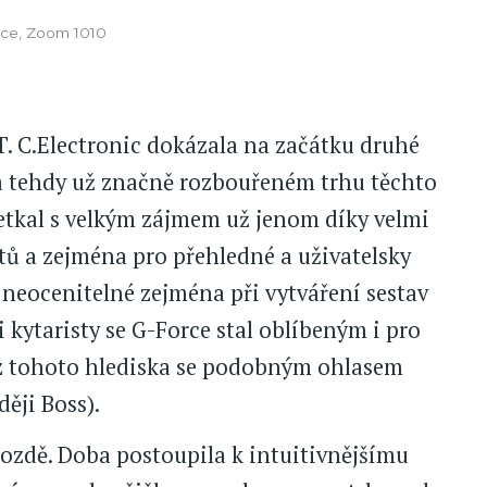
orce, Zoom 1010
. C.Electronic dokázala na začátku druhé
na tehdy už značně rozbouřeném trhu těchto
setkal s velkým zájmem už jenom díky velmi
ů a zejména pro přehledné a uživatelsky
o neocenitelné zejména při vytváření sestav
 kytaristy se G-Force stal oblíbeným i pro
(z tohoto hlediska se podobným ohlasem
ěji Boss).
 pozdě. Doba postoupila k intuitivnějšímu