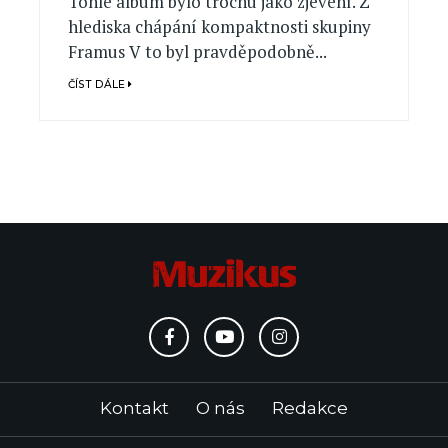
Tohle album bylo trochu jako zjevení. Z
hlediska chápání kompaktnosti skupiny
Framus V to byl pravděpodobně...
ČÍST DÁLE
Kontakt
O nás
Redakce