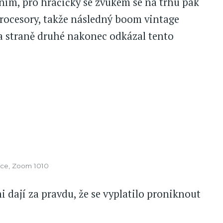
ením, pro hračičky se zvukem se na trhu pak
procesory, takže následný boom vintage
a straně druhé nakonec odkázal tento
orce, Zoom 1010
i dají za pravdu, že se vyplatilo proniknout