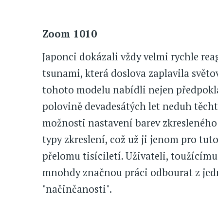
Zoom 1010
Japonci dokázali vždy velmi rychle rea
tsunami, která doslova zaplavila světo
tohoto modelu nabídli nejen předpoklád
polovině devadesátých let neduh těcht
možnosti nastavení barev zkresleného 
typy zkreslení, což už ji jenom pro tut
přelomu tisíciletí. Uživateli, toužícím
mnohdy značnou práci odbourat z jedn
"načinčanosti".