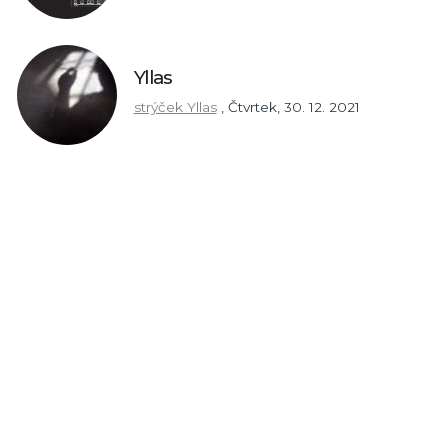
Yllas
strýček Yllas
,
Čtvrtek, 30. 12. 2021