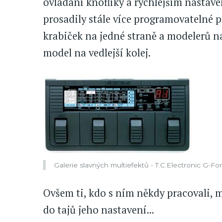
ovládání knoflíky a rychlejším nastav
prosadily stále více programovatelné 
krabiček na jedné straně a modelerů n
model na vedlejší kolej.
Galerie slavných multiefektů - T.C.Electronic G-F
Ovšem ti, kdo s ním někdy pracovali, m
do tajů jeho nastavení...