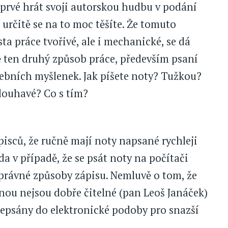
oprvé hrát svoji autorskou hudbu v podání
 určitě se na to moc těšíte. Že tomuto
 práce tvořivé, ale i mechanické, se dá
ávě ten druhý způsob práce, především psaní
debních myšlenek. Jak píšete noty? Tužkou?
zdlouhavé? Co s tím?
sců, že ručně mají noty napsané rychleji
a v případě, že se psát noty na počítači
správné způsoby zápisu. Nemluvě o tom, že
nou nejsou dobře čitelné (pan Leoš Janáček)
řepsány do elektronické podoby pro snazší