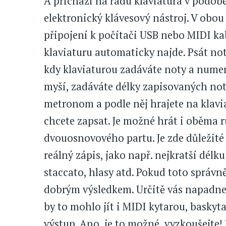
A přichází na řadu klaviatura v podob
elektronický klávesový nástroj. V obou 
připojení k počítači USB nebo MIDI ka
klaviaturu automaticky najde. Psát no
kdy klaviaturou zadáváte noty a numer
myší, zadáváte délky zapisovaných not,
metronom a podle něj hrajete na klav
chcete zapsat. Je možné hrát i oběma 
dvouosnovového partu. Je zde důležité
reálný zápis, jako např. nejkratší délk
staccato, hlasy atd. Pokud toto správn
dobrým výsledkem. Určitě vás napadne, 
by to mohlo jít i MIDI kytarou, basky
výstup. Ano, je to možné, vyzkoušejte!