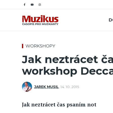
D
WORKSHOPY
Jak neztrácet č
workshop Decca
JAREK MUSIL
,
14. 10. 2015
Jak neztrácet čas psaním not