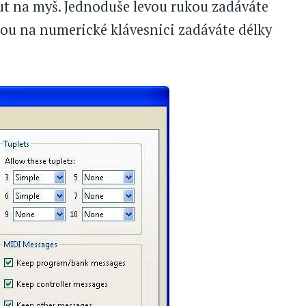
out na myš. Jednoduše levou rukou zadáváte
ukou na numerické klávesnici zadáváte délky