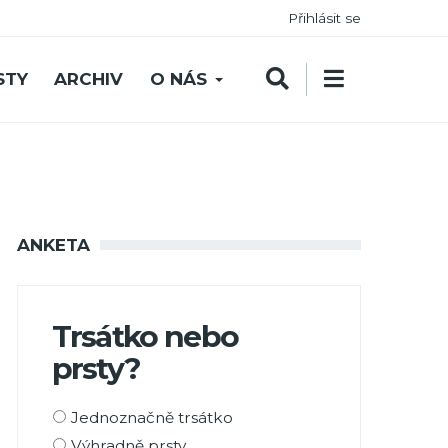
Přihlásit se
STY
ARCHIV
O NÁS
ANKETA
Trsátko nebo
prsty?
Možnosti
Jednoznačně trsátko
výběru
Výhradně prsty