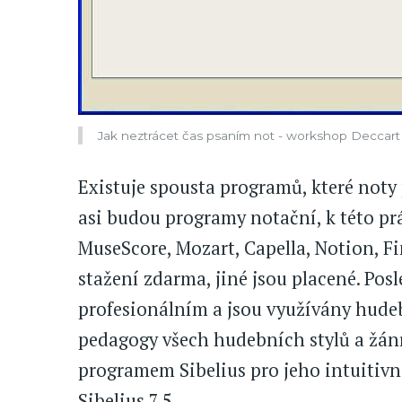
Jak neztrácet čas psaním not - workshop Deccart
Existuje spousta programů, které noty
asi budou programy notační, k této pr
MuseScore, Mozart, Capella, Notion, Fin
stažení zdarma, jiné jsou placené. Po
profesionálním a jsou využívány hudebn
pedagogy všech hudebních stylů a žánrů
programem Sibelius pro jeho intuitivno
Sibelius 7.5.