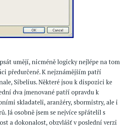
 psát umějí, nicméně logicky nejlépe na tom
áci předurčené. K nejznámějším patří
ale, Sibelius. Některé jsou k dispozici ke
slední dva jmenované patří opravdu k
ími skladateli, aranžéry, sbormistry, ale i
. Já osobně jsem se nejvíce spřátelil s
st a dokonalost, obzvlášť v poslední verzi