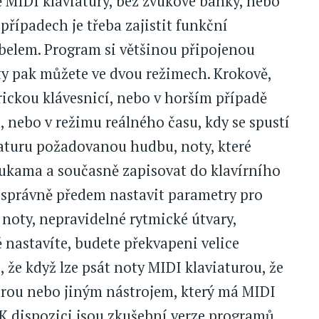
ě MIDI klaviatury, bez zvukové banky, nebo
případech je třeba zajistit funkční
belem. Program si většinou připojenou
ty pak můžete ve dvou režimech. Krokově,
ickou klávesnicí, nebo v horším případě
 nebo v režimu reálného času, kdy se spustí
iaturu požadovanou hudbu, noty, které
rukama a současně zapisovat do klavírního
 správně předem nastavit parametry pro
u noty, nepravidelné rytmické útvary,
ě nastavíte, budete překvapeni velice
že když lze psát noty MIDI klaviaturou, že
tarou nebo jiným nástrojem, který má MIDI
 K dispozici jsou zkušební verze programů.