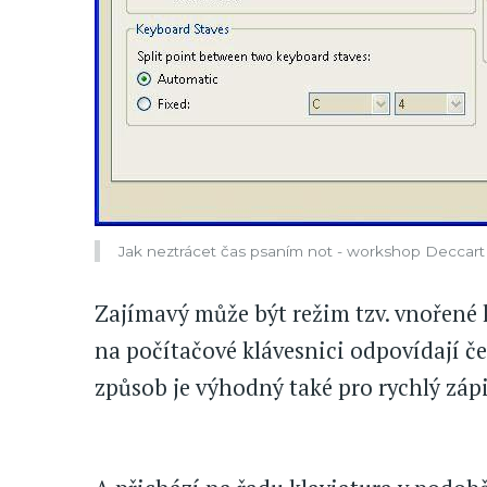
Jak neztrácet čas psaním not - workshop Deccart
Zajímavý může být režim tzv. vnořené k
na počítačové klávesnici odpovídají č
způsob je výhodný také pro rychlý záp