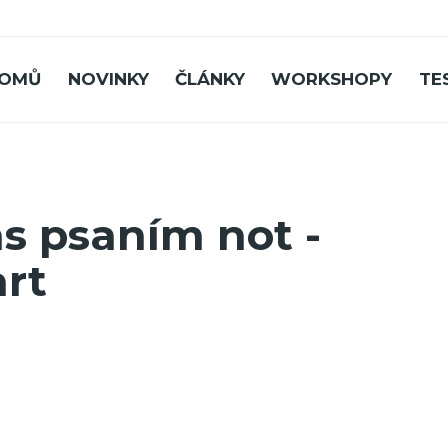
OMŮ
NOVINKY
ČLÁNKY
WORKSHOPY
TE
as psaním not -
rt