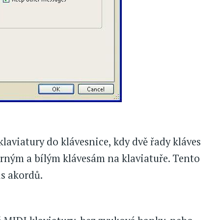
laviatury do klávesnice, kdy dvě řady kláves
erným a bílým klávesám na klaviatuře. Tento
is akordů.