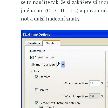
se to naučíte tak, že si zakážete sáhn
jména not (C = C, D = D ...) a pravou r
not a další hudební znaky.