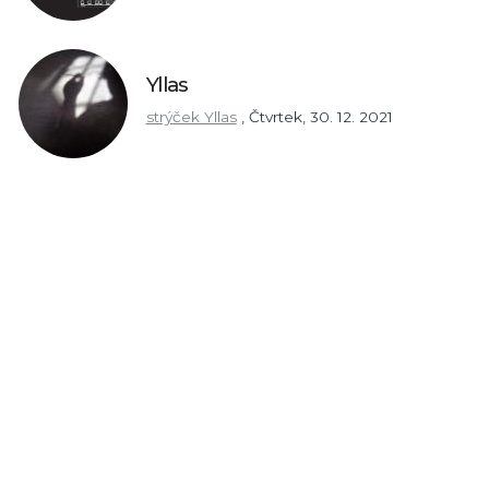
Yllas
strýček Yllas
,
Čtvrtek, 30. 12. 2021