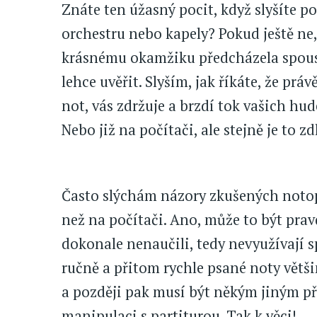
Znáte ten úžasný pocit, když slyšíte p
orchestru nebo kapely? Pokud ještě ne,
krásnému okamžiku předcházela spousta
lehce uvěřit. Slyším, jak říkáte, že pr
not, vás zdržuje a brzdí tok vašich hu
Nebo již na počítači, ale stejně je to 
Často slýchám názory zkušených notopi
než na počítači. Ano, může to být pravd
dokonale nenaučili, tedy nevyužívají 
ručně a přitom rychle psané noty větši
a později pak musí být někým jiným p
manipulaci s partiturou. Tak k věci!