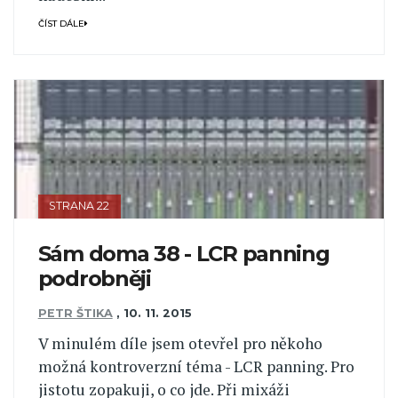
ČÍST DÁLE
STRANA 22
Sám doma 38 - LCR panning
podrobněji
PETR ŠTIKA
,
10. 11. 2015
V minulém díle jsem otevřel pro někoho
možná kontroverzní téma - LCR panning. Pro
jistotu zopakuji, o co jde. Při mixáži