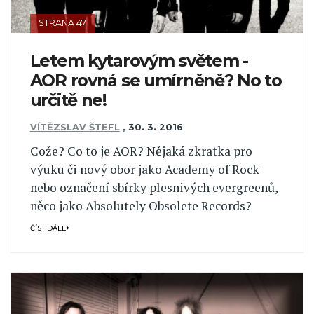
STRANA 47
Letem kytarovým světem -
AOR rovná se umírněně? No to
určitě ne!
VÍTĚZSLAV ŠTEFL
,
30. 3. 2016
Cože? Co to je AOR? Nějaká zkratka pro
výuku či nový obor jako Academy of Rock
nebo označení sbírky plesnivých evergreenů,
něco jako Absolutely Obsolete Records?
ČÍST DÁLE