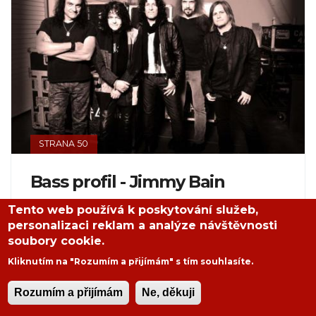
STRANA 50
Bass profil - Jimmy Bain
Tento web používá k poskytování služeb,
MILAN JANEČEK
,
6. 11. 2015
personalizaci reklam a analýze návštěvnosti
Nepříliš známý baskytarista, který ale
soubory cookie.
zanechal nesmazatelnou stopu ve světě hard
Kliknutím na "Rozumím a přijímám" s tím souhlasíte.
&amp; heavy hudby. Byl členem Rainbow, Dio
nebo Wild Horses. Podílel se ale i na další
Rozumím a přijímám
Ne, děkuji
spoustě projektů a spolupracoval se...