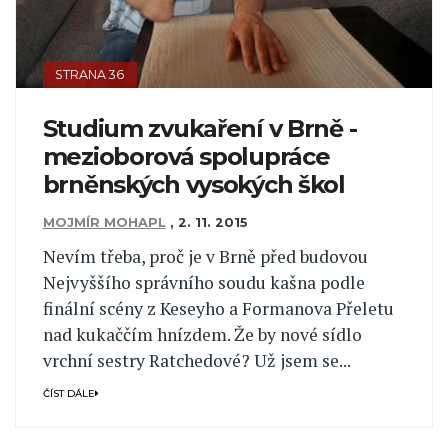
STRANA 36
Studium zvukaření v Brně -
mezioborová spolupráce
brněnských vysokých škol
MOJMÍR MOHAPL
,
2. 11. 2015
Nevím třeba, proč je v Brně před budovou
Nejvyššího správního soudu kašna podle
finální scény z Keseyho a Formanova Přeletu
nad kukaččím hnízdem. Že by nové sídlo
vrchní sestry Ratchedové? Už jsem se...
ČÍST DÁLE