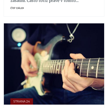
zásadní. Často totiž právě v tomto...
ČÍST DÁLE
STRANA 24