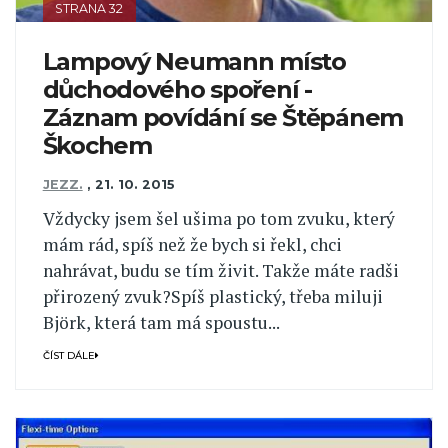
STRANA 32
Lampový Neumann místo
důchodového spoření -
Záznam povídání se Štěpánem
Škochem
JEZZ.
,
21. 10. 2015
Vždycky jsem šel ušima po tom zvuku, který
mám rád, spíš než že bych si řekl, chci
nahrávat, budu se tím živit. Takže máte radši
přirozený zvuk?Spíš plastický, třeba miluji
Björk, která tam má spoustu...
ČÍST DÁLE