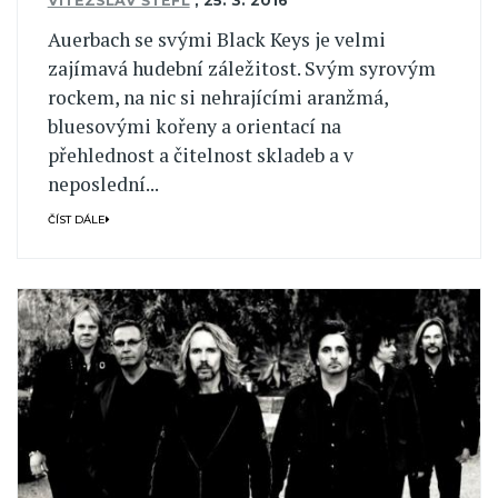
VÍTĚZSLAV ŠTEFL
,
25. 3. 2016
Auerbach se svými Black Keys je velmi
zajímavá hudební záležitost. Svým syrovým
rockem, na nic si nehrajícími aranžmá,
bluesovými kořeny a orientací na
přehlednost a čitelnost skladeb a v
neposlední...
ČÍST DÁLE