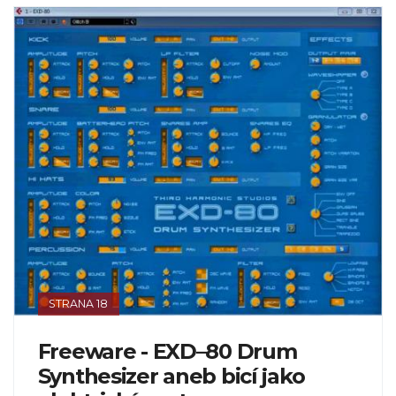
STRANA 18
Freeware - EXD–80 Drum
Synthesizer aneb bicí jako