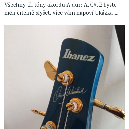
Všechny tři tóny akordu A dur: A, C#, E byste
měli čitelně slyšet. Více vám napoví Ukázka 1.