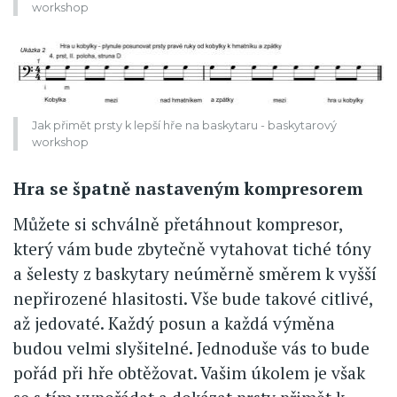
workshop
Jak přimět prsty k lepší hře na baskytaru - baskytarový
workshop
Hra se špatně nastaveným kompresorem
Můžete si schválně přetáhnout kompresor,
který vám bude zbytečně vytahovat tiché tóny
a šelesty z baskytary neúměrně směrem k vyšší
nepřirozené hlasitosti. Vše bude takové citlivé,
až jedovaté. Každý posun a každá výměna
budou velmi slyšitelné. Jednoduše vás to bude
pořád při hře obtěžovat. Vašim úkolem je však