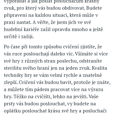
vypořádat a jak poslat posluchačům krásný
zvuk, pro který vás budou obdivovat. Budete
připraveni na každou situaci, která může v
praxi nastat. A věřte, že jsem jich ve své
hudební kariéře zažil opravdu mnoho a ještě
určitě i zažiji.
Po čase při tomto způsobu cvičení zjistíte, že
vás ruce poslouchají daleko víc. Všímáte si více
své hry z různých stran poslechu, odstraníte
sterilitu svého hraní jen na jeden zvuk. Kvalita
techniky hry se vám velmi rychle a znatelně
zlepší. Cvičení vás budou bavit, protože je znáte,
a můžete tím pádem pracovat více na výrazu
hry. Těžko na cvičišti, lehko na jevišti. Vaše
prsty vás budou poslouchat, vy budete na
oplátku poslouchat krásu své hry a posluchači