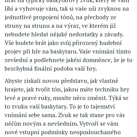
líbí a vyhovuje vám, tak si vaše uši zvyknou na
jednotlivé propojení tónů, na přechody ze
struny na strunu a na výraz, ve kterém již
nebudete hledat nějaké nedostatky a závady.
Vše budete brát jako svůj přirozený hudební
projev při hře na baskytaru. Vaše vnímání tímto
zevšední a podlehnete jakési domněnce, že je to
bezchybná finální podoba vaší hry.
Abyste získali novou představu, jak vlastně
hrajete, jak tvořit tón, jakou máte techniku hry
levé a pravé ruky, musíte něco změnit. Týká se
to zvuku vaší baskytary. To je to tajemství
vnímání sebe sama. Zvuk se tak stane pro vás
něčím novým a nevšedním. Vytvoří se vám
nové vstupní podmínky neoposlouchaného