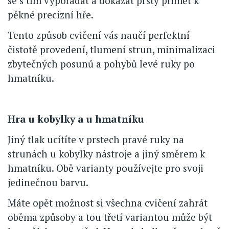
se s tím vypořádat a dokázat prsty přimět k
pěkné precizní hře.
Tento způsob cvičení vás naučí perfektní
čistotě provedení, tlumení strun, minimalizaci
zbytečných posunů a pohybů levé ruky po
hmatníku.
Hra u kobylky a u hmatníku
Jiný tlak ucítíte v prstech pravé ruky na
strunách u kobylky nástroje a jiný směrem k
hmatníku. Obě varianty používejte pro svoji
jedinečnou barvu.
Máte opět možnost si všechna cvičení zahrát
oběma způsoby a tou třetí variantou může být