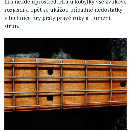
hra někde uprostřed. Hra u kobylky vše zvukově
rozjasní a opět se ukážou případné nedostatky
v technice hry prsty pravé ruky a tlumení
strun.