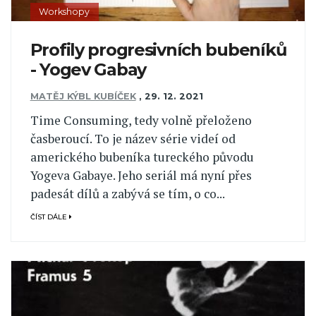
Workshopy
Profily progresivních bubeníků
- Yogev Gabay
MATĚJ KÝBL KUBÍČEK
,
29. 12. 2021
Time Consuming, tedy volně přeloženo
časberoucí. To je název série videí od
amerického bubeníka tureckého původu
Yogeva Gabaye. Jeho seriál má nyní přes
padesát dílů a zabývá se tím, o co...
ČÍST DÁLE