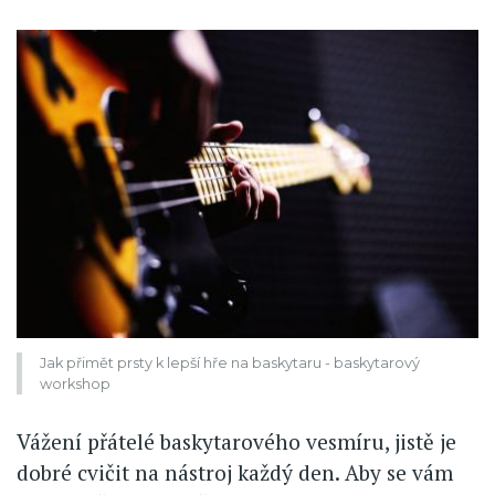
Jak přimět prsty k lepší hře na baskytaru - baskytarový
workshop
Vážení přátelé baskytarového vesmíru, jistě je
dobré cvičit na nástroj každý den. Aby se vám