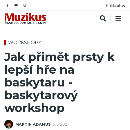
Přihlásit se
WORKSHOPY
Jak přimět prsty k
lepší hře na
baskytaru -
baskytarový
workshop
MARTIN ADAMUS
,
6. 5. 2021