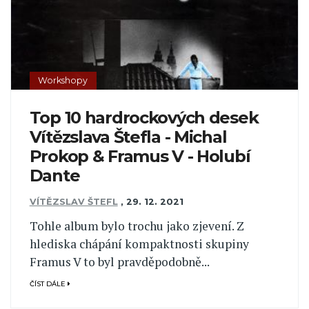
Workshopy
Top 10 hardrockových desek
Vítězslava Štefla - Michal
Prokop & Framus V - Holubí
Dante
VÍTĚZSLAV ŠTEFL
,
29. 12. 2021
Tohle album bylo trochu jako zjevení. Z
hlediska chápání kompaktnosti skupiny
Framus V to byl pravděpodobně...
ČÍST DÁLE