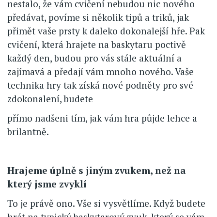
nestalo, že vám cvičení nebudou nic nového
předávat, povíme si několik tipů a triků, jak
přimět vaše prsty k daleko dokonalejší hře. Pak
cvičení, která hrajete na baskytaru poctivě
každý den, budou pro vás stále aktuální a
zajímavá a předají vám mnoho nového. Vaše
technika hry tak získá nové podněty pro své
zdokonalení, budete
přímo nadšeni tím, jak vám hra půjde lehce a
brilantně.
Hrajeme úplně s jiným zvukem, než na
který jsme zvyklí
To je právě ono. Vše si vysvětlíme. Když budete
hrát na typický baskytarový zvuk, který se vám