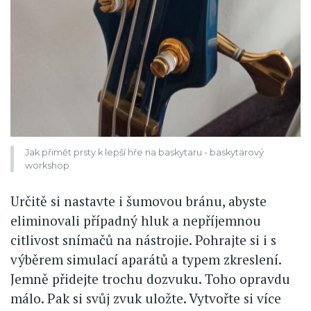
Jak přimět prsty k lepší hře na baskytaru - baskytarový
workshop
Určitě si nastavte i šumovou bránu, abyste
eliminovali případný hluk a nepříjemnou
citlivost snímačů na nástrojie. Pohrajte si i s
výběrem simulací aparátů a typem zkreslení.
Jemně přidejte trochu dozvuku. Toho opravdu
málo. Pak si svůj zvuk uložte. Vytvořte si více