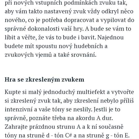
při nových vstupních podmínkách zvuku tak,
aby vám takto nastavený zvuk vždy odkryl něco
nového, co je potřeba dopracovat a vypilovat do
správné dokonalosti vaší hry. A bude se vám to
líbit a věřte, že vás to bude i bavit. Najednou
budete mít spoustu nový hudebních a
zvukových vjemů a také srovnání.
Hra se zkresleným zvukem
Kupte si malý jednoduchý multiefekt a vytvořte
si zkreslený zvuk tak, aby zkreslení nebylo příliš
intenzivní a vaše tóny se neslily. Jestli je to
správně, poznáte třeba na akordu A dur.
Zahrajte prázdnou strunu A a k ní současně
tóny na struně d - tón C# a na struně g - tón E.