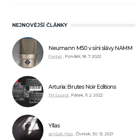
NEJNOVĚJŠÍ ČLÁNKY
Neumann M50 v síni slávy NAMM
Panter
,
Pondělí, 18. 7. 2022
Arturia: Brutes Noir Editions
TM Sound
,
Pátek, 11. 2. 2022
Yllas
strýček Yllas
,
Čtvrtek, 30. 12. 2021