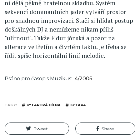
ní dělá pěkně hratelnou skladbu. Systém
sekvencí dominantních jader vytváří prostor
pro snadnou improvizaci. Stačí si hlídat postup
doškálných DJ a nemůžeme nikam příliš
"ulítnout". Takže F dur jónská a pozor na
alterace ve třetím a čtvrtém taktu. Je třeba se
řídit spíše horizontální linií melodie.
Psáno pro časopis Muzikus
4/2005
TAGY
KYTAROVÁ DÍLNA
KYTARA
Tweet
Share