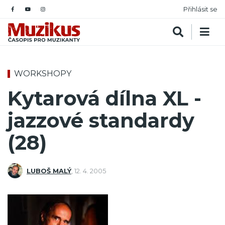
Přihlásit se
WORKSHOPY
Kytarová dílna XL -
jazzové standardy
(28)
LUBOŠ MALÝ
,
12. 4. 2005