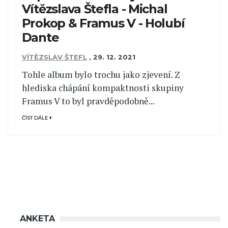
Vítězslava Štefla - Michal
Prokop & Framus V - Holubí
Dante
VÍTĚZSLAV ŠTEFL
,
29. 12. 2021
Tohle album bylo trochu jako zjevení. Z
hlediska chápání kompaktnosti skupiny
Framus V to byl pravděpodobně...
ČÍST DÁLE
ANKETA