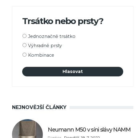
Trsátko nebo prsty?
Možnosti
Jednoznačně trsátko
výběru
Výhradně prsty
Kombinace
NEJNOVĚJŠÍ ČLÁNKY
Neumann M50 v síni slávy NAMM
Panter
,
Pondělí, 18. 7. 2022