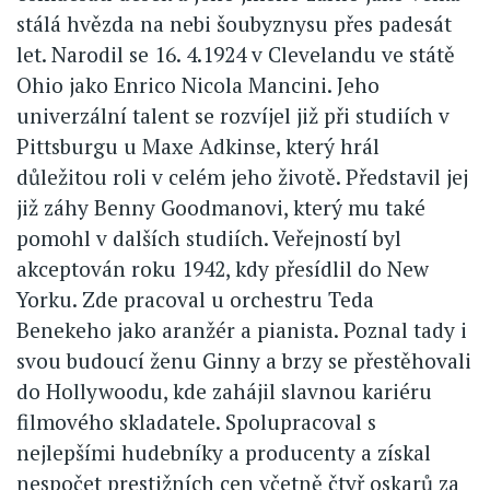
stálá hvězda na nebi šoubyznysu přes padesát
let. Narodil se 16. 4.1924 v Clevelandu ve státě
Ohio jako Enrico Nicola Mancini. Jeho
univerzální talent se rozvíjel již při studiích v
Pittsburgu u Maxe Adkinse, který hrál
důležitou roli v celém jeho životě. Představil jej
již záhy Benny Goodmanovi, který mu také
pomohl v dalších studiích. Veřejností byl
akceptován roku 1942, kdy přesídlil do New
Yorku. Zde pracoval u orchestru Teda
Benekeho jako aranžér a pianista. Poznal tady i
svou budoucí ženu Ginny a brzy se přestěhovali
do Hollywoodu, kde zahájil slavnou kariéru
filmového skladatele. Spolupracoval s
nejlepšími hudebníky a producenty a získal
nespočet prestižních cen včetně čtyř oskarů za