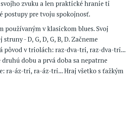
vojho zvuku a len praktické hranie ti
é postupy pre tvoju spokojnosť.
m používaným v klasickom blues. Svoj
 struny - D, G, D, G, B, D. Začneme
ôvod v triolách: raz-dva-tri, raz-dva-tri...
 druhú dobu a prvá doba sa nepatrne
ra-áz-tri, ra-áz-tri... Hraj všetko s ťažkým