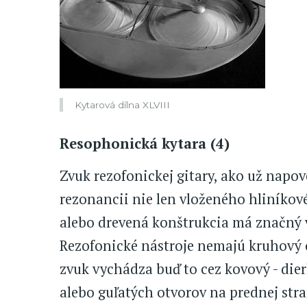
Kytarová dílna XLVIII
Resophonická kytara (4)
Zvuk rezofonickej gitary, ako už napo
rezonancii nie len vloženého hliníkov
alebo drevená konštrukcia má značný v
Rezofonické nástroje nemajú kruhový o
zvuk vychádza buď to cez kovový - die
alebo guľatých otvorov na prednej stra