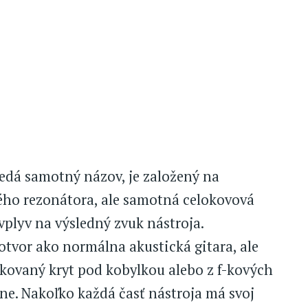
vedá samotný názov, je založený na
ého rezonátora, ale samotná celokovová
plyv na výsledný zvuk nástroja.
tvor ako normálna akustická gitara, ale
rkovaný kryt pod kobylkou alebo z f-kových
ne. Nakoľko každá časť nástroja má svoj