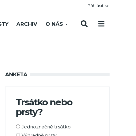
Přihlásit se
STY
ARCHIV
O NÁS
ANKETA
Trsátko nebo
prsty?
Možnosti
Jednoznačně trsátko
výběru
Výhradně prsty