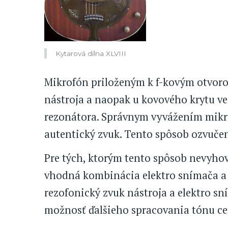
Kytarová dílna XLVIII
Mikrofón priloženým k f-kovým otvorom
nástroja a naopak u kovového krytu v
rezonátora. Správnym vyvážením mikro
autentický zvuk. Tento spôsob ozvučeni
Pre tých, ktorým tento spôsob nevyhovu
vhodná kombinácia elektro snímača a 
rezofonický zvuk nástroja a elektro sní
možnosť ďalšieho spracovania tónu cez