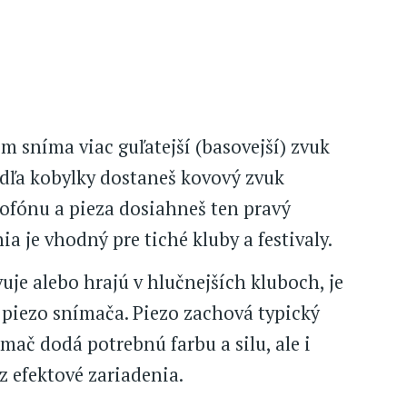
 sníma viac guľatejší (basovejší) zvuk
edľa kobylky dostaneš kovový zvuk
fónu a pieza dosiahneš ten pravý
a je vhodný pre tiché kluby a festivaly.
je alebo hrajú v hlučnejších kluboch, je
piezo snímača. Piezo zachová typický
mač dodá potrebnú farbu a silu, ale i
 efektové zariadenia.