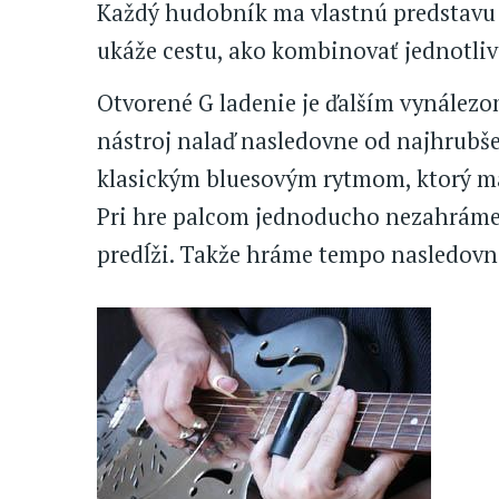
Každý hudobník ma vlastnú predstavu s
ukáže cestu, ako kombinovať jednotliv
Otvorené G ladenie je ďalším vynálezo
nástroj nalaď nasledovne od najhrubšej
klasickým bluesovým rytmom, ktorý má p
Pri hre palcom jednoducho nezahráme
predĺži. Takže hráme tempo nasledovne: 