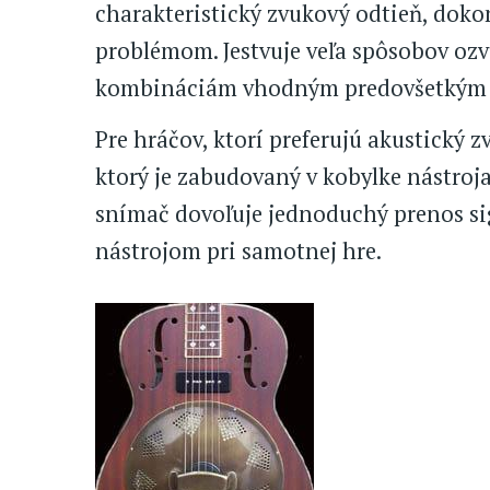
charakteristický zvukový odtieň, doko
problémom. Jestvuje veľa spôsobov ozv
kombináciám vhodným predovšetkým pr
Pre hráčov, ktorí preferujú akustický 
ktorý je zabudovaný v kobylke nástroj
snímač dovoľuje jednoduchý prenos sig
nástrojom pri samotnej hre.