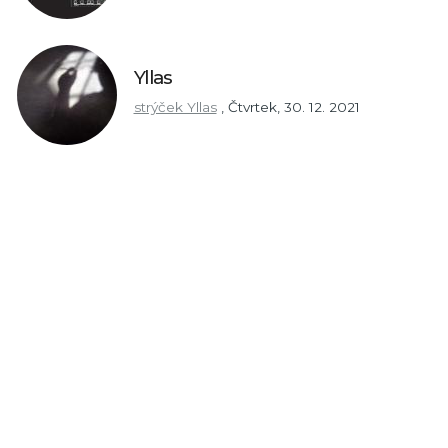
Yllas
strýček Yllas
,
Čtvrtek, 30. 12. 2021