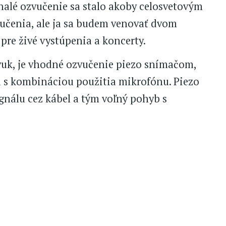
nalé ozvučenie sa stalo akoby celosvetovým
učenia, ale ja sa budem venovať dvom
e živé vystúpenia a koncerty.
zvuk, je vhodné ozvučenie piezo snímačom,
a s kombináciou použitia mikrofónu. Piezo
nálu cez kábel a tým voľný pohyb s