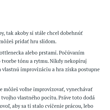
y, tak akoby si stále chcel dobehnúť
 môžeš pridať hru slidom.
ottlenecka alebo prstami. Počúvaním
 tvorbe tónu a rytmu. Nikdy nekopíruj
na vlastnú improvizáciu a hra získa postupne
že môžeš voľne improvizovať, vynechávať
 tvojho vlastného pocitu. Práve toto dodá
ovoľ, aby sa ti stalo cvičenie prácou, lebo