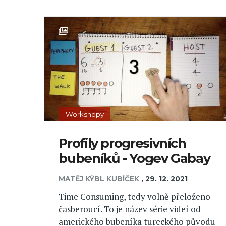
Workshopy
Profily progresivních
bubeníků - Yogev Gabay
MATĚJ KÝBL KUBÍČEK
,
29. 12. 2021
Time Consuming, tedy volně přeloženo
časberoucí. To je název série videí od
amerického bubeníka tureckého původu