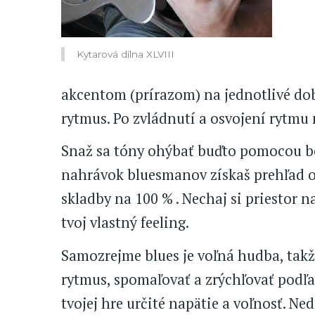
Kytarová dílna XLVIII
akcentom (prírazom) na jednotlivé dob
rytmus. Po zvládnutí a osvojení rytmu
Snaž sa tóny ohýbať buďto pomocou b
nahrávok bluesmanov získaš prehľad o
skladby na 100 % . Nechaj si priestor 
tvoj vlastný feeling.
Samozrejme blues je voľná hudba, tak
rytmus, spomaľovať a zrýchľovať podľa
tvojej hre určité napätie a voľnosť. Ned