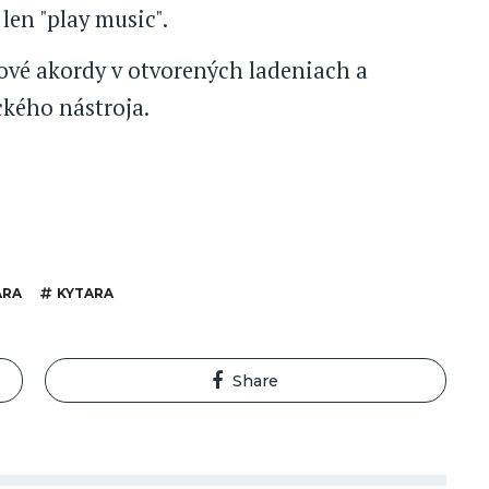
 len "play music".
ové akordy v otvorených ladeniach a
ckého nástroja.
ARA
KYTARA
Share