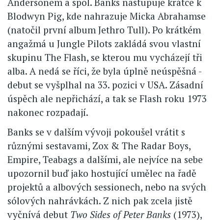
Andersonem a spol. Banks nastupuje krátce k
Blodwyn Pig, kde nahrazuje Micka Abrahamse
(natočil první album Jethro Tull). Po krátkém
angažmá u Jungle Pilots zakládá svou vlastní
skupinu The Flash, se kterou mu vycházejí tři
alba. A nedá se říci, že byla úplně neúspěšná -
debut se vyšplhal na 33. pozici v USA. Zásadní
úspěch ale nepřichází, a tak se Flash roku 1973
nakonec rozpadají.
Banks se v dalším vývoji pokoušel vrátit s
různými sestavami, Zox & The Radar Boys,
Empire, Teabags a dalšími, ale nejvíce na sebe
upozornil buď jako hostující umělec na řadě
projektů a albových sessionech, nebo na svých
sólových nahrávkách. Z nich pak zcela jistě
vyčnívá debut
Two Sides of Peter Banks
(1973),