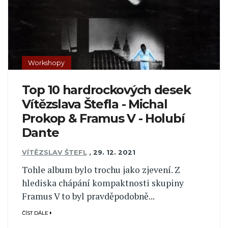
Workshopy
Top 10 hardrockových desek
Vítězslava Štefla - Michal
Prokop & Framus V - Holubí
Dante
VÍTĚZSLAV ŠTEFL
,
29. 12. 2021
Tohle album bylo trochu jako zjevení. Z
hlediska chápání kompaktnosti skupiny
Framus V to byl pravděpodobně...
ČÍST DÁLE