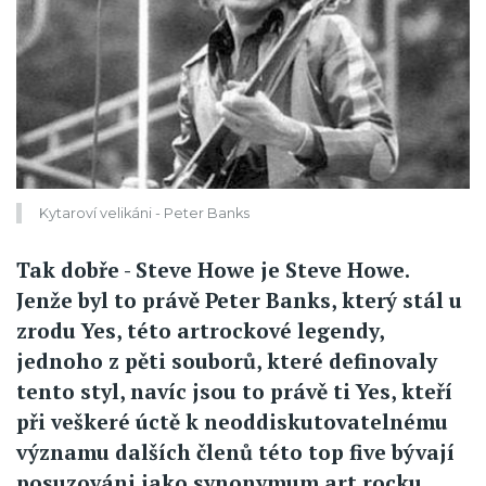
Kytaroví velikáni - Peter Banks
Tak dobře - Steve Howe je Steve Howe.
Jenže byl to právě Peter Banks, který stál u
zrodu Yes, této artrockové legendy,
jednoho z pěti souborů, které definovaly
tento styl, navíc jsou to právě ti Yes, kteří
při veškeré úctě k neoddiskutovatelnému
významu dalších členů této top five bývají
posuzováni jako synonymum art rocku.