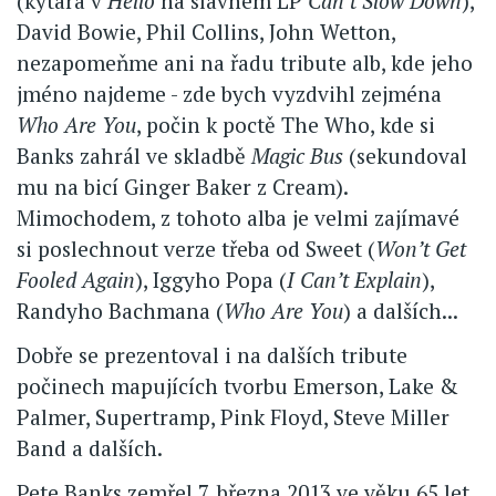
(kytara v
Hello
na slavném LP
Can’t Slow Down
),
David Bowie, Phil Collins, John Wetton,
nezapomeňme ani na řadu tribute alb, kde jeho
jméno najdeme - zde bych vyzdvihl zejména
Who Are You
, počin k poctě The Who, kde si
Banks zahrál ve skladbě
Magic Bus
(sekundoval
mu na bicí Ginger Baker z Cream).
Mimochodem, z tohoto alba je velmi zajímavé
si poslechnout verze třeba od Sweet (
Won’t Get
Fooled Again
), Iggyho Popa (
I Can’t Explain
),
Randyho Bachmana (
Who Are You
) a dalších...
Dobře se prezentoval i na dalších tribute
počinech mapujících tvorbu Emerson, Lake &
Palmer, Supertramp, Pink Floyd, Steve Miller
Band a dalších.
Pete Banks zemřel 7. března 2013 ve věku 65 let