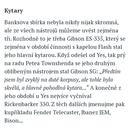
Kytary
Banksova sbírka nebyla nikdy nijak skromná,
ale ze všech nástrojů můžeme uvést zejména
tři. Rozhodně to je třeba Gibson ES-335, který se
zejména v období činnosti s kapelou Flash stal
jeho hlavní kytarou. Když odešel od Yes, tak prý
na radu Petea Townshenda se jeho druhým
oblíbeným nástrojem stal Gibson SG:
„Předtím
jsem byl zvyklý na duté korpusy, ale tohle byla
skvělá, a hlavně pohodlná kytara...“
A konečně z
jeho období u Yes nejvíce vyčníval
Rickenbacker 330. Z těch dalších jmenujme pak
kupříkladu Fender Telecaster, Ibanez JEM,
Bison...