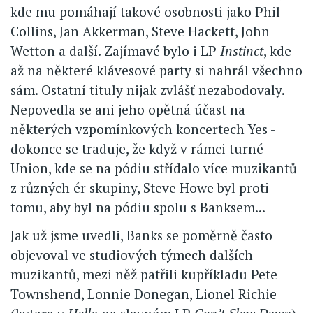
kde mu pomáhají takové osobnosti jako Phil
Collins, Jan Akkerman, Steve Hackett, John
Wetton a další. Zajímavé bylo i LP
Instinct
, kde
až na některé klávesové party si nahrál všechno
sám. Ostatní tituly nijak zvlášť nezabodovaly.
Nepovedla se ani jeho opětná účast na
některých vzpomínkových koncertech Yes -
dokonce se traduje, že když v rámci turné
Union, kde se na pódiu střídalo více muzikantů
z různých ér skupiny, Steve Howe byl proti
tomu, aby byl na pódiu spolu s Banksem...
Jak už jsme uvedli, Banks se poměrně často
objevoval ve studiových týmech dalších
muzikantů, mezi něž patřili kupříkladu Pete
Townshend, Lonnie Donegan, Lionel Richie