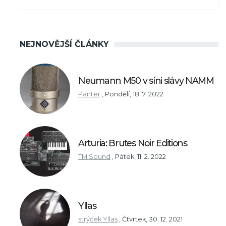
NEJNOVĚJŠÍ ČLÁNKY
Neumann M50 v síni slávy NAMM
Panter
,
Pondělí, 18. 7. 2022
Arturia: Brutes Noir Editions
TM Sound
,
Pátek, 11. 2. 2022
Yllas
strýček Yllas
,
Čtvrtek, 30. 12. 2021