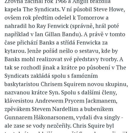
Zrovna začínal rok 1966 a Anglii brázdila
kapela The Syndicats. V ní působil Steve Howe,
ovšem rok předtím odešel k Tomorrow a
nahradil ho Ray Fenwick (správně, hrál poté
například v Ian Gillan Bandu). A právě v tomto
čase přichází Banks a střídá Fenwicka za
kytarou. Jenže pořád nešlo o sestavu, kde by
Banks mohl realizovat své představy tvorby. A
tak se rozhodl jinak a krátce po působení v The
Syndicats zakládá spolu s famózním
baskytaristou Chrisem Squirem novou skupinu,
nazvanou krátce Syn. Spolu s dalšími členy,
klávesistou Andrewem Prycem Jackmanem,
zpěvákem Stevem Nardellim a bubeníkem
Gunnarem Hákonarsonem, vydali dva singly -
ale zase se vody nezčeřily. Chris Squire byl