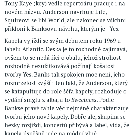
Tony Kaye (key) vedle repertoáru pracuje i na
novém názvu. Anderson navrhuje Life,
Squireovi se líbí World, ale nakonec se všichni
přikloní k Banksovu návrhu, kterým je - Yes.
Kapela vyjíždí se svým debutem roku 1969 u
labelu Atlantic. Deska je to rozhodně zajímavá,
ovšem to se nedá říci o obalu, jehož strohost
rozhodně nezužitkovává počínají košatost
tvorby Yes. Banks tak spokojen moc není, jeho
rozmrzelost zvýší i ten fakt, že Anderson, který
se katapultuje do role šéfa kapely, rozhoduje o
vydání singlu z alba, a to
Sweetness
. Podle
Bankse právě tahle věc nejméně charakterizuje
tvorbu jeho nové kapely. Dobře ale, skupina se
hezky rozjíždí, koncertů přibývá a label, vida, že
kapela úspěšně jede na módní vlně