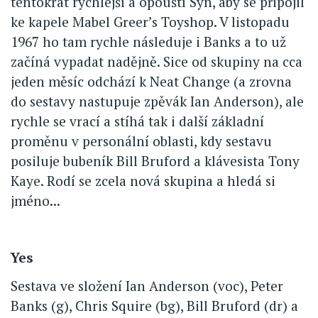
tentokrát rychlejší a opouští Syn, aby se připojil
ke kapele Mabel Greer’s Toyshop. V listopadu
1967 ho tam rychle následuje i Banks a to už
začíná vypadat nadějně. Sice od skupiny na cca
jeden měsíc odchází k Neat Change (a zrovna
do sestavy nastupuje zpěvák Ian Anderson), ale
rychle se vrací a stíhá tak i další základní
proměnu v personální oblasti, kdy sestavu
posiluje bubeník Bill Bruford a klávesista Tony
Kaye. Rodí se zcela nová skupina a hledá si
jméno...
Yes
Sestava ve složení Ian Anderson (voc), Peter
Banks (g), Chris Squire (bg), Bill Bruford (dr) a