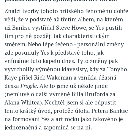
Znalci tvorby tohoto britského fenoménu dobře
vědí, že v podstatě až třetím albem, na kterém
už Bankse vystřídal Steve Howe, se Yes pustili
tím pro ně později tak charakteristickým
směrem. Nebo lépe řečeno - personální změny
zde posunuly Yes k představě toho, jak
vnímáme tuto kapelu dnes. Tyto změny pak
vyvrcholily výměnou klávesisty, kdy za Tonyho
Kaye přišel Rick Wakeman a vznikla úžasná
deska
Fragile
. Ale to jsme už někde jinde
(nemluvě o další výměně Billa Bruforda za
Alana Whitea). Nechtěl jsem si ale odpustit
tento krátký úvod, protože úloha Petera Bankse
na formování Yes a art rocku jako takového je
jednoznačná a zapomíná se na ni.