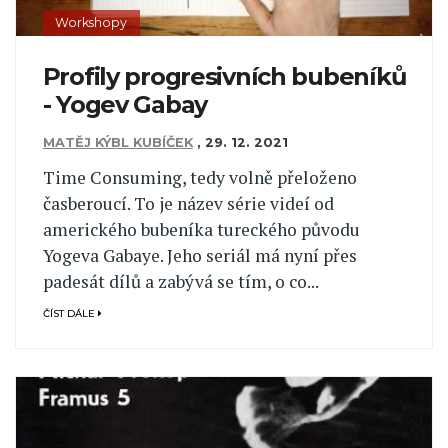
Workshopy
Profily progresivních bubeníků
- Yogev Gabay
MATĚJ KÝBL KUBÍČEK
,
29. 12. 2021
Time Consuming, tedy volně přeloženo
časberoucí. To je název série videí od
amerického bubeníka tureckého původu
Yogeva Gabaye. Jeho seriál má nyní přes
padesát dílů a zabývá se tím, o co...
ČÍST DÁLE