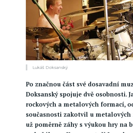
Lukáš Doksanský
Po značnou část své dosavadní muz
Doksanský spojuje dvě osobnosti. J
rockových a metalových formací, ods
současnosti zakotvil u metalových
už poměrně záhy s výukou hry na bi