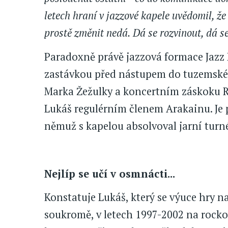
letech hraní v jazzové kapele uvědomil, ž
prostě změnit nedá. Dá se rozvinout, dá se
Paradoxně právě jazzová formace Jazz E
zastávkou před nástupem do tuzemské
Marka Žežulky a koncertním záskoku 
Lukáš regulérním členem Arakainu. Je
němuž s kapelou absolvoval jarní turn
Nejlíp se učí v osmnácti...
Konstatuje Lukáš, který se výuce hry na
soukromě, v letech 1997-2002 na rocko