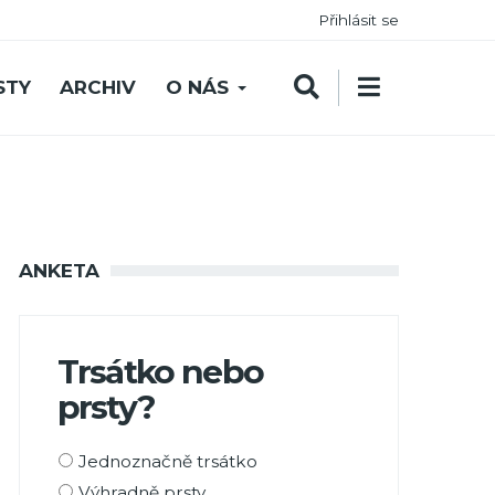
Přihlásit se
STY
ARCHIV
O NÁS
ANKETA
Trsátko nebo
prsty?
Možnosti
Jednoznačně trsátko
výběru
Výhradně prsty