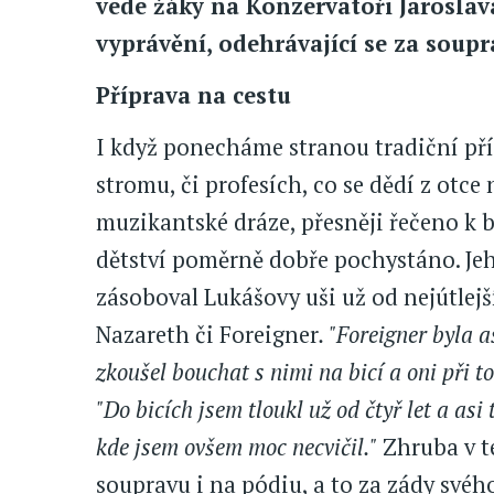
vede žáky na Konzervatoři Jaroslava
vyprávění, odehrávající se za soupr
Příprava na cestu
I když ponecháme stranou tradiční pří
stromu, či profesích, co se dědí z otc
muzikantské dráze, přesněji řečeno k
dětství poměrně dobře pochystáno. Jeho
zásoboval Lukášovy uši už od nejútlejš
Nazareth či Foreigner
. "Foreigner byla 
zkoušel bouchat s nimi na bicí a oni při t
"Do bicích jsem tloukl už od čtyř let a asi
kde jsem ovšem moc necvičil."
Zhruba v t
soupravu i na pódiu, a to za zády svéh