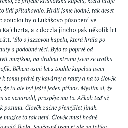
řeklo, že přijede krišnovská kapela, která hraje
to lidi přitahovalo. Hráli jsme hodně, tak deset
o soudku bylo Lukášovo působení ve
 Rajcherta, a z docela jiného pak několik let
rätt.
"Šlo o jazzovou kapelu, která hrála po
auty a podobné věci. Bylo to poprvé od
ivit muzikou, na druhou stranu jsem se trošku
rofík. Během osmi let s touhle kapelou jsem
e k tomu právě ty kavárny a rauty a na to člověk
 že tu ale byl ještě jeden přínos. Myslím si, že
m se nenarodil, prospěje mu to. Ačkoli teď už
 k posunu. Člověk začne přemýšlet jinak.
le muzice to tak není. Člověk musí hodně
onalá škola. Současně jsem si ale po tolika