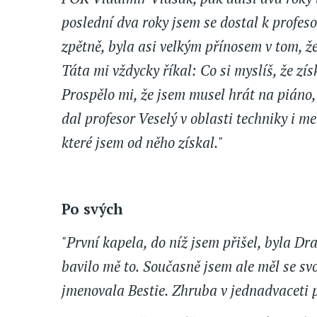
poslední dva roky jsem se dostal k profe
zpětně, byla asi velkým přínosem v tom, ž
Táta mi vždycky říkal: Co si myslíš, že z
Prospělo mi, že jsem musel hrát na piáno, 
dal profesor Veselý v oblasti techniky i m
které jsem od něho získal."
Po svých
"První kapela, do níž jsem přišel, byla Dr
bavilo mě to. Současně jsem ale měl se svo
jmenovala Bestie. Zhruba v jednadvaceti p