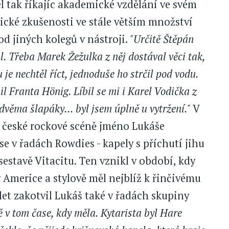
l tak říkajíc akademické vzdělání ve svém
ické zkušenosti ve stále větším množství
 od jiných kolegů v nástroji.
"Určitě Štěpán
l. Třeba Marek Žežulka z něj dostával věci tak,
 je nechtěl říct, jednoduše ho strčil pod vodu.
 Franta Hönig. Líbil se mi i Karel Vodička z
 dvěma šlapáky... byl jsem úplně u vytržení."
V
a české rockové scéně jméno Lukáše
se v řadách Rowdies - kapely s příchutí jihu
sestavě Vitacitu. Ten vznikl v období, kdy
 Americe a stylově měl nejblíž k řinčivému
let zakotvil Lukáš také v řadách skupiny
ě v tom čase, kdy měla. Kytarista byl Hare