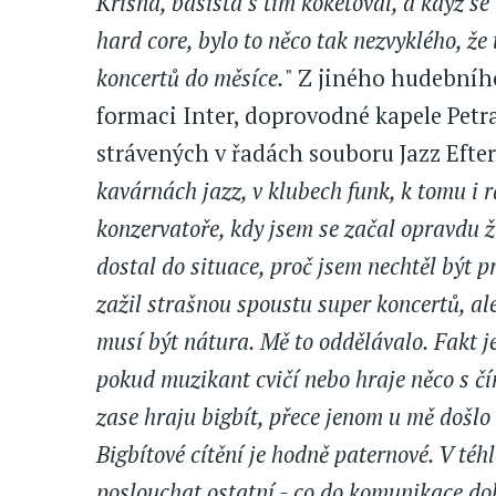
Krišna, basista s tím koketoval, a když se 
hard core, bylo to něco tak nezvyklého, že 
koncertů do měsíce.
" Z jiného hudebníh
formaci Inter, doprovodné kapele Petra
strávených v řadách souboru Jazz Efter
kavárnách jazz, v klubech funk, k tomu i r
konzervatoře, kdy jsem se začal opravdu ž
dostal do situace, proč jsem nechtěl být p
zažil strašnou spoustu super koncertů, al
musí být nátura. Mě to oddělávalo. Fakt je,
pokud muzikant cvičí nebo hraje něco s čí
zase hraju bigbít, přece jenom u mě došlo
Bigbítové cítění je hodně paternové. V téh
poslouchat ostatní - co do komunikace dok