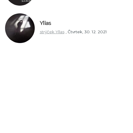
Yllas
strýček Yllas
,
Čtvrtek, 30. 12. 2021