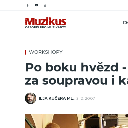
D
WORKSHOPY
Po boku hvězd 
za soupravou i 
ILJA KUČERA ML.
,
3. 2. 2007