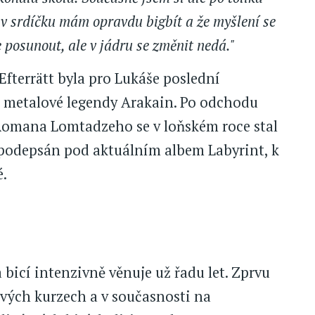
e v srdíčku mám opravdu bigbít a že myšlení se
 posunout, ale v jádru se změnit nedá."
fterrätt byla pro Lukáše poslední
 metalové legendy Arakain. Po odchodu
Romana Lomtadzeho se v loňském roce stal
 podepsán pod aktuálním albem Labyrint, k
é.
 bicí intenzivně věnuje už řadu let. Zprvu
vých kurzech a v současnosti na