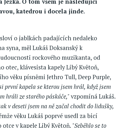
 Ježka. O tom všem je následující
avou, katedrou i docela jinde.
sloví o jablkách padajících nedaleko
e na syna, měl Lukáš Doksanský k
 budoucnosti rockového muzikanta, od
 otec, klávesista kapely Libý Květoň,
ího věku písněmi Jethro Tull, Deep Purple,
asi první kapela se kterou jsem hrál, když jsem
om hráli ze starého páskáče,"
vzpomíná Lukáš.
 tak v deseti jsem na ně začal chodit do lidušky,
émže věku Lukáš poprvé usedl za bicí
o otce v kapele Libý Květoň.
"Seběhlo se to