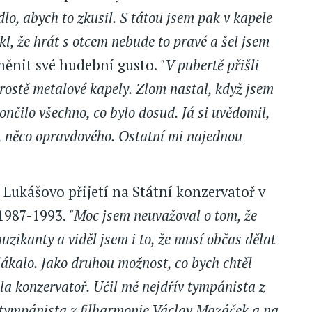
o, abych to zkusil. S tátou jsem pak v kapele
řekl, že hrát s otcem nebude to pravé a šel jsem
měnit své hudební gusto.
"V pubertě přišli
ostě metalové kapely. Zlom nastal, když jsem
ončilo všechno, co bylo dosud. Já si uvědomil,
, něco opravdového. Ostatní mi najednou
Lukášovo přijetí na Státní konzervatoř v
 1987-1993.
"Moc jsem neuvažoval o tom, že
uzikanty a viděl jsem i to, že musí občas dělat
lákalo. Jako druhou možnost, co bych chtěl
šla konzervatoř. Učil mě nejdřív tympánista z
 tympánista z filharmonie Václav Mazáček a na