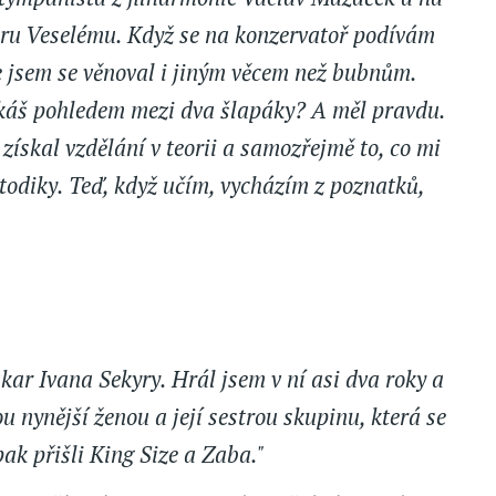
soru Veselému. Když se na konzervatoř podívám
e jsem se věnoval i jiným věcem než bubnům.
ískáš pohledem mezi dva šlapáky? A měl pravdu.
získal vzdělání v teorii a samozřejmě to, co mi
etodiky. Teď, když učím, vycházím z poznatků,
akar Ivana Sekyry. Hrál jsem v ní asi dva roky a
u nynější ženou a její sestrou skupinu, která se
ak přišli King Size a Zaba."