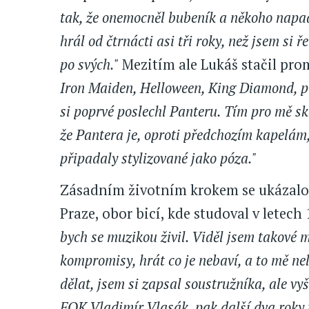
tak, že onemocněl bubeník a někoho napadl
hrál od čtrnácti asi tři roky, než jsem si 
po svých."
Mezitím ale Lukáš stačil pro
Iron Maiden, Helloween, King Diamond, pr
si poprvé poslechl Panteru. Tím pro mě sk
že Pantera je, oproti předchozím kapelám
připadaly stylizované jako póza."
Zásadním životním krokem se ukázalo 
Praze, obor bicí, kde studoval v letech
bych se muzikou živil. Viděl jsem takové m
kompromisy, hrát co je nebaví, a to mě ne
dělat, jsem si zapsal soustružníka, ale vy
FOK Vladimír Vlasák, pak další dva roky