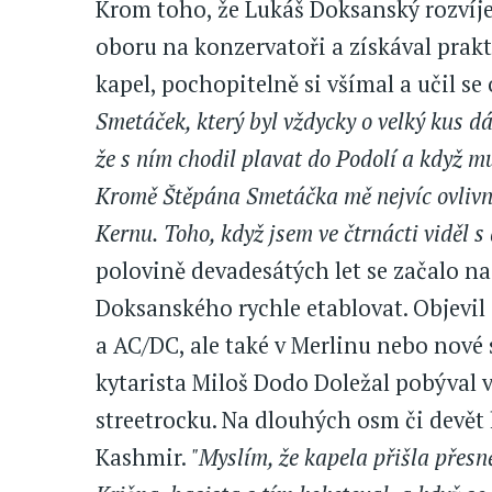
Krom toho, že Lukáš Doksanský rozvíje
oboru na konzervatoři a získával prakt
kapel, pochopitelně si všímal a učil se
Smetáček, který byl vždycky o velký kus dá
že s ním chodil plavat do Podolí a když mu
Kromě Štěpána Smetáčka mě nejvíc ovlivnil
Kernu. Toho, když jsem ve čtrnácti viděl s
polovině devadesátých let se začalo n
Doksanského rychle etablovat. Objevil 
a AC/DC, ale také v Merlinu nebo nové 
kytarista Miloš Dodo Doležal pobýval v
streetrocku. Na dlouhých osm či devět 
Kashmir.
"Myslím, že kapela přišla přesn