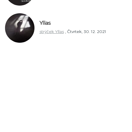
Yllas
strýček Yllas
,
Čtvrtek, 30. 12. 2021