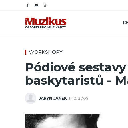
D
WORKSHOPY
Pódiové sestavy
baskytaristů - M
JARYN JANEK
,
1. 12. 2008