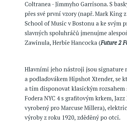
Coltranea - Jimmyho Garrisona. S bask
přes své první vzory (např. Mark King z
School of Music v Bostonu a ke svým 
slavných spoluhráčů jmenujme alespoň 
Zawinula, Herbie Hancocka (
Future 2 F
Hlavními jeho nástroji jsou signature 
a podlaďovákem Hipshot Xtender, se k
a tím disponovat klasickým rozsahem š
Fodera NYC 4 s grafitovým krkem, Jaz
vyrobený pro Marcuse Millera), elektri
výroby z roku 1920, zděděný po otci.