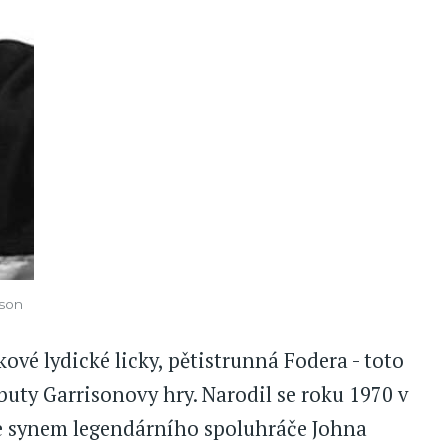
ison
kové lydické licky, pětistrunná Fodera - toto
ty Garrisonovy hry. Narodil se roku 1970 v
je synem legendárního spoluhráče Johna