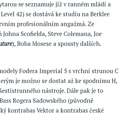
ytarou se seznamuje již v ranném mládí a
 Level 42) se dostává ke studiu na Berklee
prvním profesionálním angažmá. Ze
Johna Scofielda, Steve Colemana, Joe
uture
), Boba Mosese a spousty dalších.
modely Fodera Imperial 5 s vrchní strunou C
terým je možno se dostat až ke spodnímu H,
estistrunného nástroje. Dále pak je to
z Bass Rogera Sadowského (původně
cký kontrabas Vektor a kontrabas české