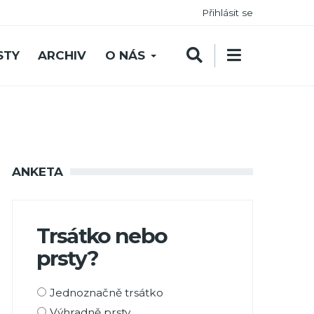
Přihlásit se
STY
ARCHIV
O NÁS
ANKETA
Trsátko nebo
prsty?
Možnosti
Jednoznačně trsátko
výběru
Výhradně prsty