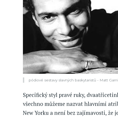
pódiové sestavy slavných baskytaristů - Matt Garr
Specifický styl pravé ruky, dvaatřicetin
všechno můžeme nazvat hlavními atribu
New Yorku a není bez zajímavosti, že 