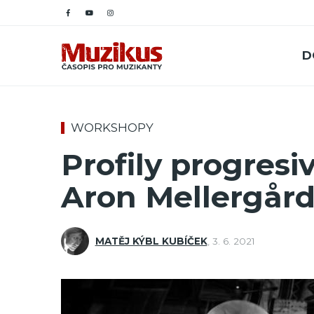
D
WORKSHOPY
Profily progresi
Aron Mellergår
MATĚJ KÝBL KUBÍČEK
,
3. 6. 2021