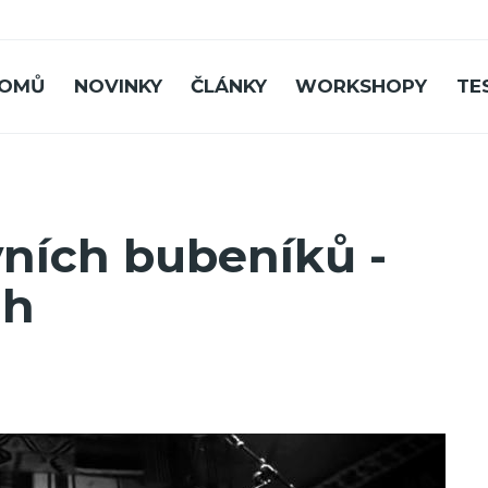
OMŮ
NOVINKY
ČLÁNKY
WORKSHOPY
TE
vních bubeníků -
dh