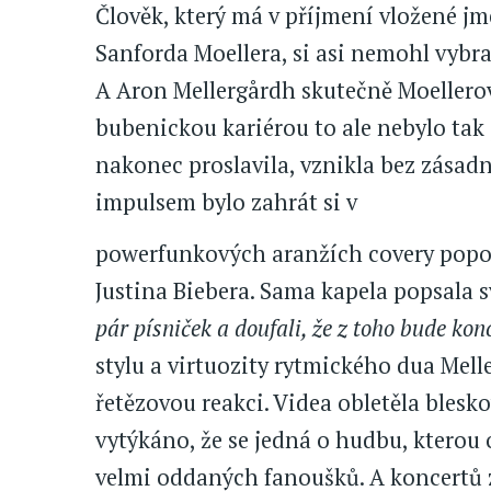
Člověk, který má v příjmení vložené 
Sanforda Moellera, si asi nemohl vybra
A Aron Mellergårdh skutečně Moellerov
bubenickou kariérou to ale nebylo tak 
nakonec proslavila, vznikla bez zása
impulsem bylo zahrát si v
powerfunkových aranžích covery popov
Justina Biebera. Sama kapela popsala s
pár písniček a doufali, že z toho bude konc
stylu a virtuozity rytmického dua Mel
řetězovou reakci. Videa obletěla blesko
vytýkáno, že se jedná o hudbu, kterou 
velmi oddaných fanoušků. A koncertů z