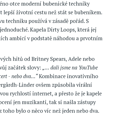
jméno otce moderní bubenické techniky
t lepší životní cestu než stát se bubeníkem.
u techniku používá v zásadě pořád. S
jednoduché. Kapela Dirty Loops, která jej
dních ambicí v podstatě náhodou a prvotním
ých hitů od Britney Spears, Adele nebo
vůj začátek slovy:
„... dali jsme na YouTube
ert - nebo dva...“
Kombinace inovativního
lergårdh-Linder ovšem způsobila virální
vou rychlostí internet, a přesto že je kapele
ocení jen muzikanti, tak si našla zástupy
 toho bylo o něco víc než jeden nebo dva.