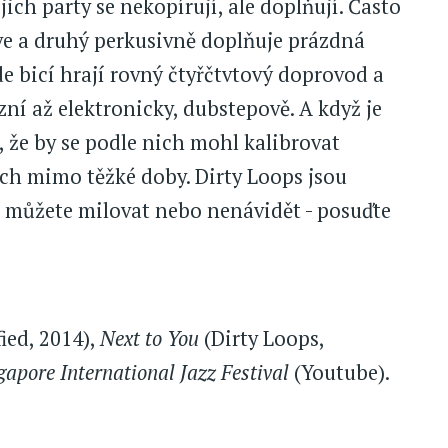
jich party se nekopírují, ale doplňují. Často
ve a druhý perkusivně doplňuje prázdná
de bicí hrají rovný čtyřčtvtový doprovod a
 zní až elektronicky, dubstepově. A když je
, že by se podle nich mohl kalibrovat
ch mimo těžké doby. Dirty Loops jsou
u můžete milovat nebo nenávidět - posuďte
ied, 2014),
Next to You
(Dirty Loops,
ngapore International Jazz Festival
(Youtube).