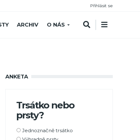
Přihlásit se
STY
ARCHIV
O NÁS
ANKETA
Trsátko nebo
prsty?
Možnosti
Jednoznačně trsátko
výběru
Výhradně prsty