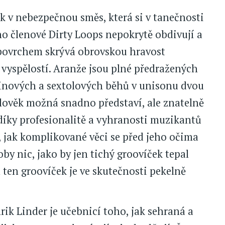
ck v nebezpečnou směs, která si v tanečnosti
o členové Dirty Loops nepokrytě obdivují a
d povrchem skrývá obrovskou hravost
yspělostí. Aranže jsou plné předražených
tinových a sextolových běhů v unisonu dvou
i člověk možná snadno představí, ale znatelně
n díky profesionalitě a vyhranosti muzikantů
, jak komplikované věci se před jeho očima
oby nic, jako by jen tichý groovíček tepal
en groovíček je ve skutečnosti pekelně
ik Linder je učebnicí toho, jak sehraná a