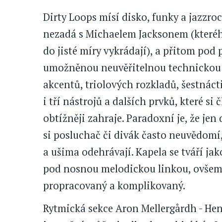
Dirty Loops mísí disko, funky a jazzro
nezadá s Michaelem Jacksonem (kteréh
do jisté míry vykrádají), a přitom po
umožněnou neuvěřitelnou technickou v
akcentů, triolových rozkladů, šestnác
i tří nástrojů a dalších prvků, které s
obtížněji zahraje. Paradoxní je, že je
si posluchač či divák často neuvědomí
a ušima odehrávají. Kapela se tváří jak
pod nosnou melodickou linkou, ovšem t
propracovaný a komplikovaný.
Rytmická sekce Aron Mellergårdh - Henr