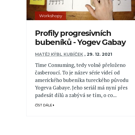
Workshopy
Profily progresivních
bubeníků - Yogev Gabay
MATĚJ KÝBL KUBÍČEK
,
29. 12. 2021
Time Consuming, tedy volně přeloženo
časberoucí. To je název série videí od
amerického bubeníka tureckého původu
Yogeva Gabaye. Jeho seriál má nyní přes
padesát dílů a zabývá se tím, o co...
ČÍST DÁLE