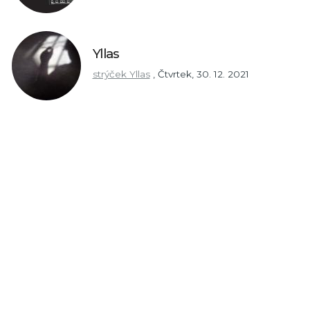
Yllas
strýček Yllas
,
Čtvrtek, 30. 12. 2021