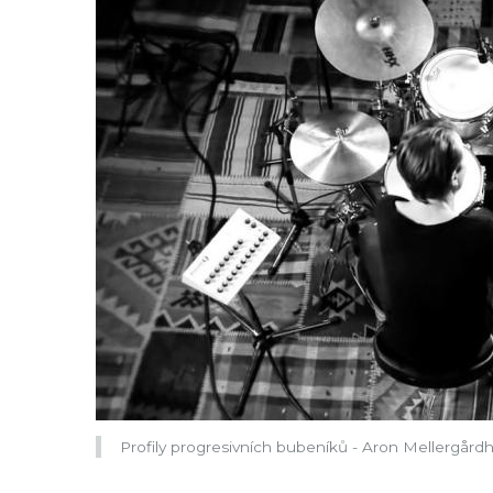
Profily progresivních bubeníků - Aron Mellergård