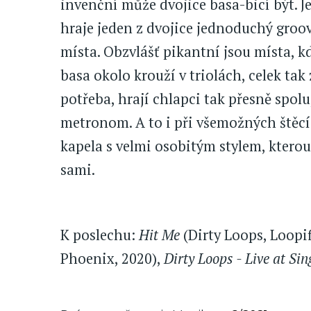
invenční může dvojice basa-bicí být. Je
hraje jeden z dvojice jednoduchý groo
místa. Obzvlášť pikantní jsou místa, k
basa okolo krouží v triolách, celek tak
potřeba, hrají chlapci tak přesně spolu
metronom. A to i při všemožných štěcí
kapela s velmi osobitým stylem, ktero
sami.
K poslechu:
Hit Me
(Dirty Loops, Loopif
Phoenix, 2020),
Dirty Loops - Live at Si