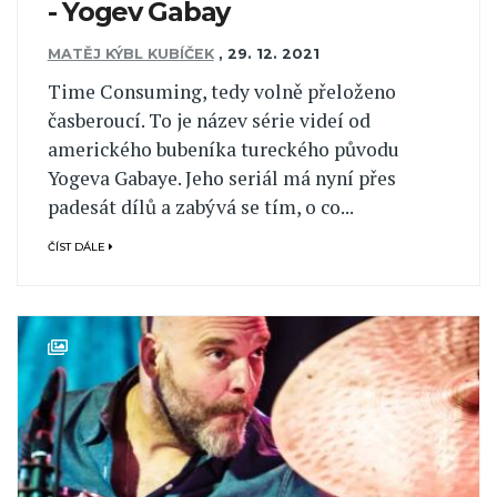
- Yogev Gabay
MATĚJ KÝBL KUBÍČEK
,
29. 12. 2021
Time Consuming, tedy volně přeloženo
časberoucí. To je název série videí od
amerického bubeníka tureckého původu
Yogeva Gabaye. Jeho seriál má nyní přes
padesát dílů a zabývá se tím, o co...
ČÍST DÁLE