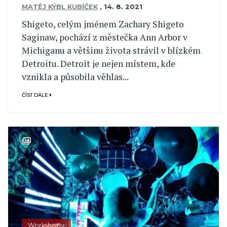
MATĚJ KÝBL KUBÍČEK
,
14. 8. 2021
Shigeto, celým jménem Zachary Shigeto
Saginaw, pochází z městečka Ann Arbor v
Michiganu a většinu života strávil v blízkém
Detroitu. Detroit je nejen místem, kde
vznikla a působila věhlas...
ČÍST DÁLE
Workshopy