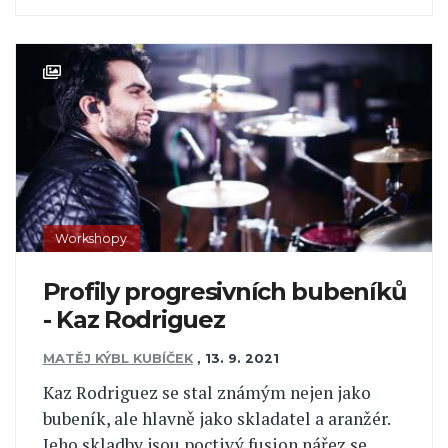
Workshopy
Profily progresivních bubeníků
- Kaz Rodriguez
MATĚJ KÝBL KUBÍČEK
,
13. 9. 2021
Kaz Rodriguez se stal známým nejen jako
bubeník, ale hlavně jako skladatel a aranžér.
Jeho skladby jsou poctivý fusion nářez se