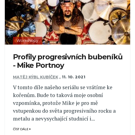
Workshopy
Profily progresivních bubeníků
- Mike Portnoy
MATĚJ KÝBL KUBÍČEK
,
11. 10. 2021
V tomto díle našeho seriálu se vrátíme ke
kořenům. Bude to taková moje osobní
vzpomínka, protože Mike je pro mě
vstupenkou do světa progresivního rocku a
metalu a nevysychající studnicí i...
ČÍST DÁLE