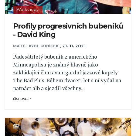
Workshopy
Profily progresivních bubeníků
- David King
MATĚJ KÝBL KUBÍČEK
,
21. 11. 2021
Padesátiletý bubeník z amerického
Minneapolisu je známý hlavně jako
zakládající člen avantgardní jazzové kapely
The Bad Plus. Během dvaceti let s ní vydal na
patnáct alb a sjezdil všechny...
ČÍST DÁLE