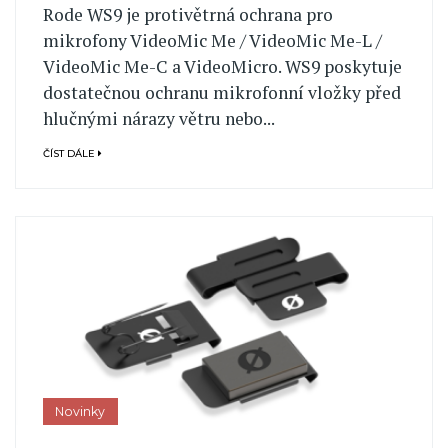
Rode WS9 je protivětrná ochrana pro
mikrofony VideoMic Me / VideoMic Me-L /
VideoMic Me-C a VideoMicro. WS9 poskytuje
dostatečnou ochranu mikrofonní vložky před
hlučnými nárazy větru nebo...
ČÍST DÁLE
Novinky