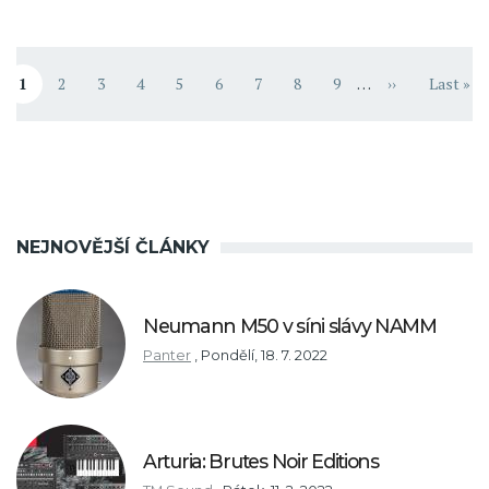
Pagination
1
2
3
4
5
6
7
8
9
…
››
Last »
Aktuální stránka
Stránka
Stránka
Stránka
Stránka
Stránka
Stránka
Stránka
Stránka
Následující st
Poslední
NEJNOVĚJŠÍ ČLÁNKY
Neumann M50 v síni slávy NAMM
Panter
,
Pondělí, 18. 7. 2022
Arturia: Brutes Noir Editions