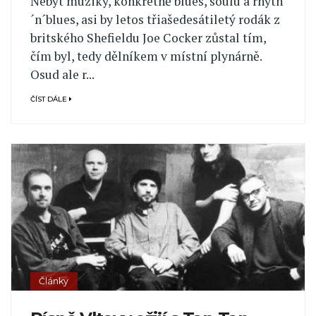
Nebýt muziky, konkrétně blues, soulu a rhytn
´n´blues, asi by letos třiašedesátiletý rodák z
britského Shefieldu Joe Cocker zůstal tím,
čím byl, tedy dělníkem v místní plynárně.
Osud ale r...
ČÍST DÁLE
Články