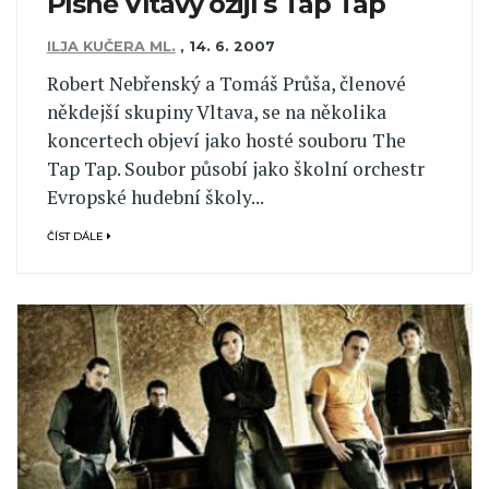
Písně Vltavy ožijí s Tap Tap
ILJA KUČERA ML.
,
14. 6. 2007
Robert Nebřenský a Tomáš Průša, členové
někdejší skupiny Vltava, se na několika
koncertech objeví jako hosté souboru The
Tap Tap. Soubor působí jako školní orchestr
Evropské hudební školy...
ČÍST DÁLE