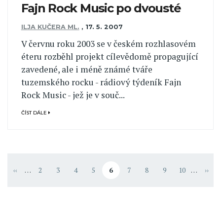
Fajn Rock Music po dvousté
ILJA KUČERA ML.
,
17. 5. 2007
V červnu roku 2003 se v českém rozhlasovém
éteru rozběhl projekt cílevědomě propagující
zavedené, ale i méně známé tváře
tuzemského rocku - rádiový týdeník Fajn
Rock Music - jež je v souč...
ČÍST DÁLE
Pagination
‹‹
…
2
3
4
5
6
7
8
9
10
…
››
page
Předchozí stránka
Stránka
Stránka
Stránka
Stránka
Aktuální stránka
Stránka
Stránka
Stránka
Stránka
Násle