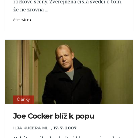
rockové scény. Zveřejněná čísla svědčí o tom,
že ne zrovna ...
ČÍST DÁLE
Články
Joe Cocker blíž k popu
ILJA KUČERA ML.
,
17. 7. 2007