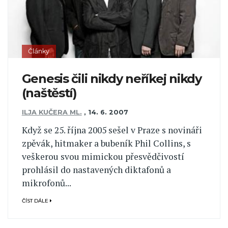
Články
Genesis čili nikdy neříkej nikdy
(naštěstí)
ILJA KUČERA ML.
,
14. 6. 2007
Když se 25. října 2005 sešel v Praze s novináři
zpěvák, hitmaker a bubeník Phil Collins, s
veškerou svou mimickou přesvědčivostí
prohlásil do nastavených diktafonů a
mikrofonů...
ČÍST DÁLE