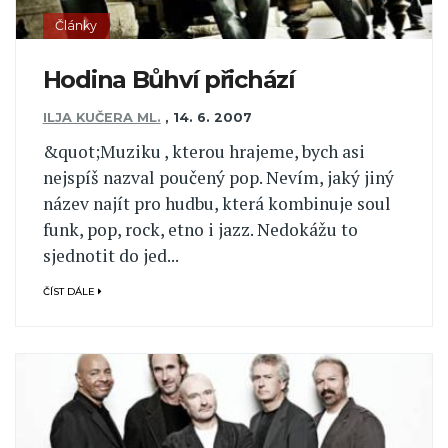
Články
Hodina Bůhví přichází
ILJA KUČERA ML.
,
14. 6. 2007
&quot;Muziku , kterou hrajeme, bych asi
nejspíš nazval poučený pop. Nevím, jaký jiný
název najít pro hudbu, která kombinuje soul
funk, pop, rock, etno i jazz. Nedokážu to
sjednotit do jed...
ČÍST DÁLE