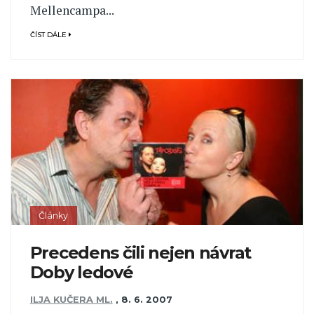
Mellencampa...
ČÍST DÁLE
Články
Precedens čili nejen návrat
Doby ledové
ILJA KUČERA ML.
,
8. 6. 2007