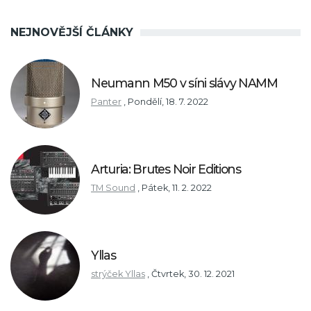
NEJNOVĚJŠÍ ČLÁNKY
Neumann M50 v síni slávy NAMM
Panter
,
Pondělí, 18. 7. 2022
Arturia: Brutes Noir Editions
TM Sound
,
Pátek, 11. 2. 2022
Yllas
strýček Yllas
,
Čtvrtek, 30. 12. 2021