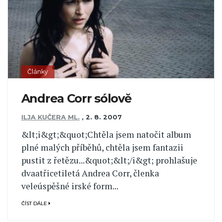
Články
Andrea Corr sólově
ILJA KUČERA ML.
,
2. 8. 2007
&lt;i&gt;&quot;Chtěla jsem natočit album
plné malých příběhů, chtěla jsem fantazii
pustit z řetězu...&quot;&lt;/i&gt; prohlašuje
dvaatřicetiletá Andrea Corr, členka
veleúspěšné irské form...
ČÍST DÁLE