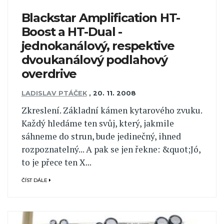
Blackstar Amplification HT-
Boost a HT-Dual -
jednokanálový, respektive
dvoukanálový podlahový
overdrive
LADISLAV PTÁČEK
,
20. 11. 2008
Zkreslení. Základní kámen kytarového zvuku.
Každý hledáme ten svůj, který, jakmile
sáhneme do strun, bude jedinečný, ihned
rozpoznatelný... A pak se jen řekne: &quot;Jó,
to je přece ten X...
ČÍST DÁLE