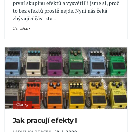
první skupinu efektů a vysvětlili jsme si, proč
to bez efektů prostě nejde. Nyní nás čeká
zbývající část sta...
ČÍST DÁLE
Články
Jak pracují efekty I
LADISLAV PTÁČEK
,
19. 1. 2009