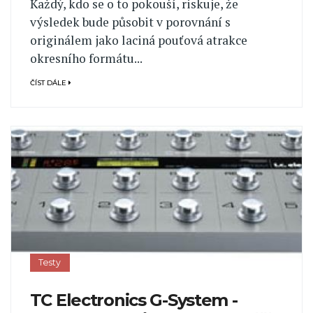
Každý, kdo se o to pokouší, riskuje, že
výsledek bude působit v porovnání s
originálem jako laciná pouťová atrakce
okresního formátu...
ČÍST DÁLE
Testy
TC Electronics G-System -