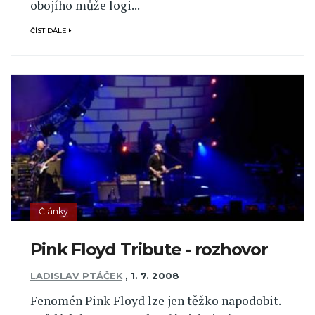
obojího může logi...
ČÍST DÁLE
Články
Pink Floyd Tribute - rozhovor
LADISLAV PTÁČEK
,
1. 7. 2008
Fenomén Pink Floyd lze jen těžko napodobit.