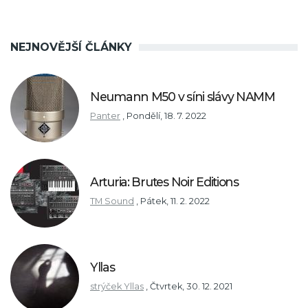
NEJNOVĚJŠÍ ČLÁNKY
Neumann M50 v síni slávy NAMM
Panter
,
Pondělí, 18. 7. 2022
Arturia: Brutes Noir Editions
TM Sound
,
Pátek, 11. 2. 2022
Yllas
strýček Yllas
,
Čtvrtek, 30. 12. 2021