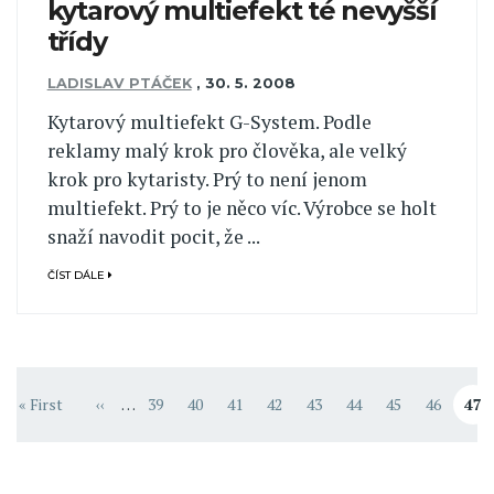
kytarový multiefekt té nevyšší
třídy
LADISLAV PTÁČEK
,
30. 5. 2008
Kytarový multiefekt G-System. Podle
reklamy malý krok pro člověka, ale velký
krok pro kytaristy. Prý to není jenom
multiefekt. Prý to je něco víc. Výrobce se holt
snaží navodit pocit, že ...
ČÍST DÁLE
Pagination
« First
‹‹
…
39
40
41
42
43
44
45
46
47
First page
Předchozí stránka
Stránka
Stránka
Stránka
Stránka
Stránka
Stránka
Stránka
Stránka
Aktuá