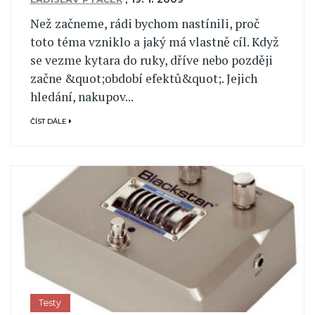
Než začneme, rádi bychom nastínili, proč
toto téma vzniklo a jaký má vlastně cíl. Když
se vezme kytara do ruky, dříve nebo později
začne &quot;období efektů&quot;. Jejich
hledání, nakupov...
ČÍST DÁLE
Testy