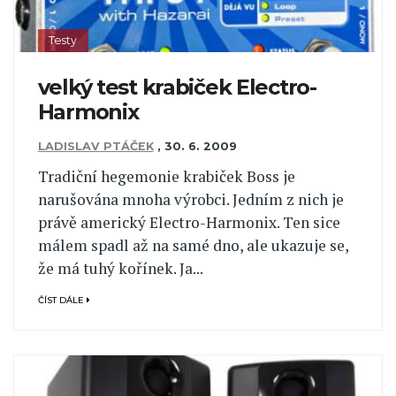
Testy
velký test krabiček Electro-
Harmonix
LADISLAV PTÁČEK
,
30. 6. 2009
Tradiční hegemonie krabiček Boss je
narušována mnoha výrobci. Jedním z nich je
právě americký Electro-Harmonix. Ten sice
málem spadl až na samé dno, ale ukazuje se,
že má tuhý kořínek. Ja...
ČÍST DÁLE