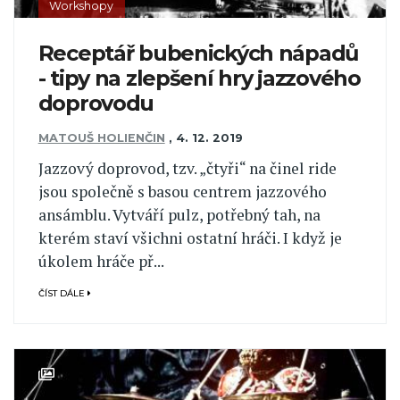
Workshopy
Receptář bubenických nápadů
- tipy na zlepšení hry jazzového
doprovodu
MATOUŠ HOLIENČIN
,
4. 12. 2019
Jazzový doprovod, tzv. „čtyři“ na činel ride
jsou společně s basou centrem jazzového
ansámblu. Vytváří pulz, potřebný tah, na
kterém staví všichni ostatní hráči. I když je
úkolem hráče př...
ČÍST DÁLE