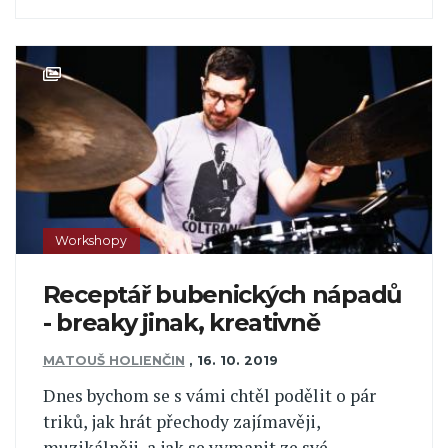
Workshopy
Receptář bubenických nápadů
- breaky jinak, kreativně
MATOUŠ HOLIENČIN
,
16. 10. 2019
Dnes bychom se s vámi chtěl podělit o pár
triků, jak hrát přechody zajímavěji,
muzikálněji, a jak se vymanit ze své