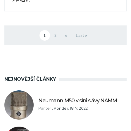
ČÍST DÁLE
Pagination
1
2
››
Last »
Aktuální stránka
Stránka
Následující stránka
Poslední stránka
NEJNOVĚJŠÍ ČLÁNKY
Neumann M50 v síni slávy NAMM
Panter
,
Pondělí, 18. 7. 2022