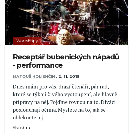
Workshopy
Receptář bubenických nápadů
- performance
MATOUŠ HOLIENČIN
,
2. 11. 2019
Dnes mám pro vás, drazí čtenáři, pár rad,
které se týkají živého vystoupení, ale hlavně
přípravy na něj. Pojďme rovnou na to. Diváci
poslouchají očima. Myslete na to, jak se
obléknete a j...
ČÍST DÁLE