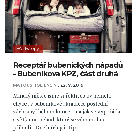
Workshopy
Receptář bubenických nápadů
- Bubeníkova KPZ, část druhá
MATOUŠ HOLIENČIN
,
22. 7. 2019
Minulý měsíc jsme si řekli, co by nemělo
chybět v bubeníkově „krabičce poslední
záchrany“ během koncertu a jak se vypořádat
s většinou nehod, které se vám mohou
přihodit. Dnešních pár tip...