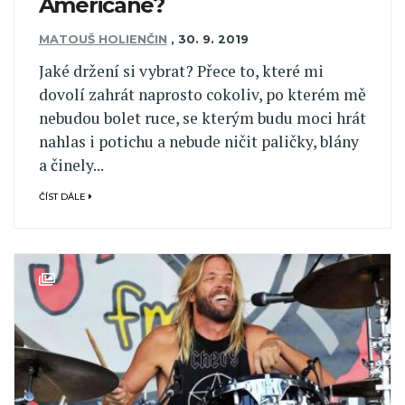
Američané?
MATOUŠ HOLIENČIN
,
30. 9. 2019
Jaké držení si vybrat? Přece to, které mi
dovolí zahrát naprosto cokoliv, po kterém mě
nebudou bolet ruce, se kterým budu moci hrát
nahlas i potichu a nebude ničit paličky, blány
a činely...
ČÍST DÁLE