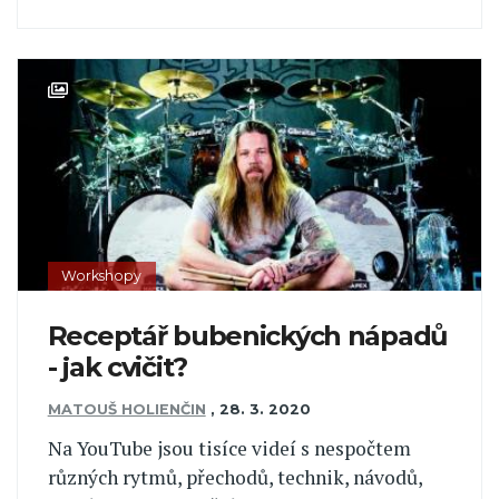
Workshopy
Receptář bubenických nápadů
- jak cvičit?
MATOUŠ HOLIENČIN
,
28. 3. 2020
Na YouTube jsou tisíce videí s nespočtem
různých rytmů, přechodů, technik, návodů,