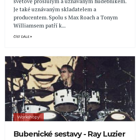
světově proslulým a uznávaným hudebníkem.
Je také uznávaným skladatelem a
producentem. Spolu s Max Roach a Tonym
Williamsem patří k...
ČÍST DÁLE
Workshopy
Bubenické sestavy - Ray Luzier