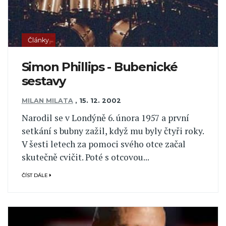
Články
Simon Phillips - Bubenické
sestavy
MILAN MILATA
,
15. 12. 2002
Narodil se v Londýně 6. února 1957 a první
setkání s bubny zažil, když mu byly čtyři roky.
V šesti letech za pomoci svého otce začal
skutečně cvičit. Poté s otcovou...
ČÍST DÁLE