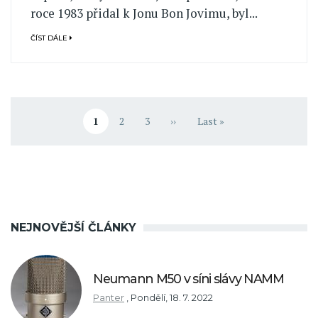
roce 1983 přidal k Jonu Bon Jovimu, byl...
ČÍST DÁLE
Pagination
1
2
3
››
Last »
Aktuální stránka
Stránka
Stránka
Následující stránka
Poslední stránka
NEJNOVĚJŠÍ ČLÁNKY
Neumann M50 v síni slávy NAMM
Panter
,
Pondělí, 18. 7. 2022