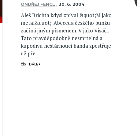
ONDŘEJ FENCL
,
30. 6. 2004
Aleš Brichta kdysi zpíval &quot;M jako
metal&quot;. Abeceda českého punku
začíná jiným písmenem. V jako Visáči.
Tato pravděpodobně nesmrtelná a
kupodivu nestárnoucí banda zpestřuje
už pře...
ČÍST DÁLE