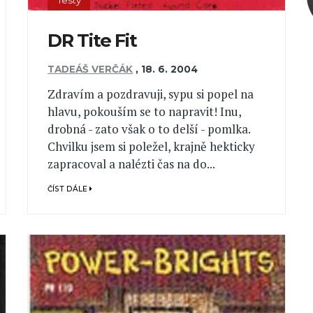
Testy
DR Tite Fit
TADEÁŠ VERČÁK
,
18. 6. 2004
Zdravím a pozdravuji, sypu si popel na
hlavu, pokouším se to napravit! Inu,
drobná - zato však o to delší - pomlka.
Chvilku jsem si poležel, krajně hekticky
zapracoval a nalézti čas na do...
ČÍST DÁLE