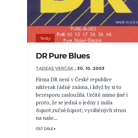
Testy
DR Pure Blues
TADEÁŠ VERČÁK
,
30. 10. 2003
Firma DR není v České republice
nikterak řádně známa, i když by si to
bezesporu zasloužila. Určitě mimo jiné i
proto, že se jedná o jedny z mála
&quot;ručně&quot; vyráběných strun
na naše...
ČÍST DÁLE