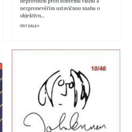
neproviním proti dobrému vkusu a
nezpronevěřím ustavičnou snahu o
objektivn...
ČÍST DÁLE