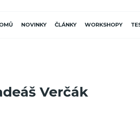
OMŮ
NOVINKY
ČLÁNKY
WORKSHOPY
TE
adeáš Verčák