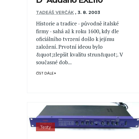
TADEÁŠ VERČÁK
,
3. 8. 2003
Historie a tradice - původně italské
firmy - sahá až k roku 1600, kdy dle
oficiálního tvrzení došlo k jejímu
založení. Prvotní ideou bylo
&quot;zlepšit kvalitu strun&quot;. V
současné dob...
ČÍST DÁLE
Testy