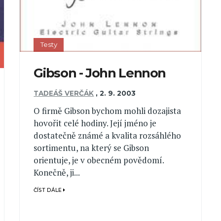
Testy
Gibson - John Lennon
TADEÁŠ VERČÁK
,
2. 9. 2003
O firmě Gibson bychom mohli dozajista
hovořit celé hodiny. Její jméno je
dostatečně známé a kvalita rozsáhlého
sortimentu, na který se Gibson
orientuje, je v obecném povědomí.
Konečně, ji...
ČÍST DÁLE