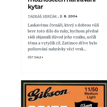
kytar
TADEÁŠ VERČÁK
,
2. 8. 2004
Laskavému čtenáři, který s dobrou vůlí
bere toto dílo do ruky, bychom předně
rádi objasnili důvod jeho vzniku, určili
téma a vytyčili cíl. Zatímco dříve bylo
pořizování nahrávky věcí vesk...
ČÍST DÁLE