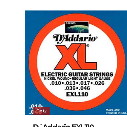
Testy
D´Addario EXL110