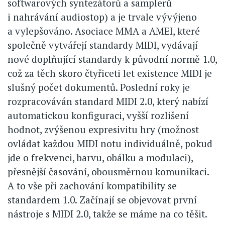
softwarových syntezátorů a samplerů
i nahrávání audiostop) a je trvale vývýjeno
a vylepšováno. Asociace MMA a AMEI, které
společně vytvářejí standardy MIDI, vydávají
nové doplňující standardy k původní normě 1.0,
což za těch skoro čtyřiceti let existence MIDI je
slušný počet dokumentů. Poslední roky je
rozpracováván standard MIDI 2.0, který nabízí
automatickou konfiguraci, vyšší rozlišení
hodnot, zvýšenou expresivitu hry (možnost
ovládat každou MIDI notu individuálně, pokud
jde o frekvenci, barvu, obálku a modulaci),
přesnější časování, obousměrnou komunikaci.
A to vše při zachování kompatibility se
standardem 1.0. Začínají se objevovat první
nástroje s MIDI 2.0, takže se máme na co těšit.