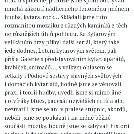
urazili společně, protože jsme spolu odkrývali
mnohá zákoutí nádherného fenoménu jménem
hudba, kytara, rock… Skládali jsme tuto
rozmanitou mozaiku z různých kamínků z těch
nejrůznějších úhlů pohledu. Ke Kytarovým
velikánům brzy přibyl další seriál, který také
jede dodnes, Letem kytarovým světem, pak
přišla Galerie s představováním kytar, aparátů,
krabiček, snímačů…, s velkým ohlasem se
setkaly i Pódiové sestavy slavných světových
i domácích kytaristů, hodně jsme se věnovali
praxi i teorii hudby, uvedli jsme si mimo jiné
i otvíráky blues, padesát největších riffů a alb,
neztratili jsme se ani v pralese stupnic, akordů,
nebáli jsme se poukázat i na méně běžné
součásti muziky, hodně jsme se zabývali historií