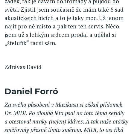
zadek, tak je dávám dohromady a půjdou do
světa. Zjistil jsem současně že mám také 6 sad
akustickejch bicích a to je taky moc. Už jenom
najít pro ně místo a pak ten ten servis. Něco
jsem už s lehkým srdcem prodal a udělal si
„šteluňk“ radši sám.
Zdrávas David
Daniel Forró
Za svého působení v Muzikusu si získal přídomek
Dr. MIDI. Po dlouhá léta psal na toto téma seriály
a otestoval mraky (nejen) kláves. A tak naše otázky
směřovaly přesně tímto směrem. MIDI, to asi říká