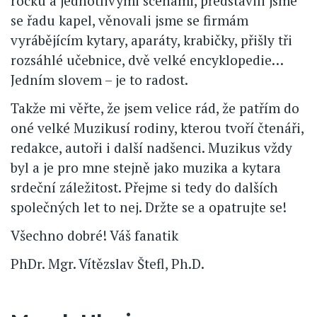
rocku a jednotlivými scénami, představili jsme
se řadu kapel, věnovali jsme se firmám
vyrábějícím kytary, aparáty, krabičky, přišly tři
rozsáhlé učebnice, dvě velké encyklopedie…
Jedním slovem – je to radost.
Takže mi věřte, že jsem velice rád, že patřím do
oné velké Muzikusí rodiny, kterou tvoří čtenáři,
redakce, autoři i další nadšenci. Muzikus vždy
byl a je pro mne stejně jako muzika a kytara
srdeční záležitost. Přejme si tedy do dalších
společných let to nej. Držte se a opatrujte se!
Všechno dobré! Váš fanatik
PhDr. Mgr. Vítězslav Štefl, Ph.D.