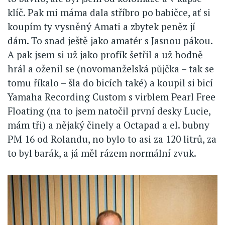
klíč. Pak mi máma dala stříbro po babičce, ať si
koupím ty vysněný Amati a zbytek peněz jí
dám. To snad ještě jako amatér s Jasnou pákou.
A pak jsem si už jako profík šetřil a už hodně
hrál a oženil se (novomanželská půjčka – tak se
tomu říkalo – šla do bicích také) a koupil si bicí
Yamaha Recording Custom s virblem Pearl Free
Floating (na to jsem natočil první desky Lucie,
mám tři) a nějaký činely a Octapad a el. bubny
PM 16 od Rolandu, no bylo to asi za 120 litrů, za
to byl barák, a já měl rázem normální zvuk.