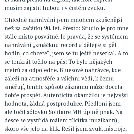
musím zajistit hubou i v čistém zvuku.
Ohledně nahrávání jsem mnohem zkušenější
než za začátku 90. let. Přesto: Studio je pro mne
stále místo posvátné. Je pravda, že se systémem
nahrávání „zmáčknu record a dělejte si pět
hodin, co chcete“, jsem se tu ještě nesetkal. A to
se tenkrát točilo na pás! To bylo nějakých
metrů za odpoledne. Bluesové nahrávce, kde
záleží na atmosféře a všichni vědí, k čemu
směřují, tenhle způsob záznamu může docela
dobře prospět. Autenticita okamžiku je nejvyšší
hodnota, žádná postprodukce. Předloni jsem
ale točil sólovku Solitaire MH úplně jinak. Na
desce se vystřídá málem třicítka muzikantů,
skoro vše jelo na klik. Řešil jsem zvuk, nástroje,