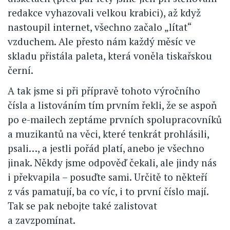
redakce vyhazovali velkou krabici), až když
nastoupil internet, všechno začalo „lítat“
vzduchem. Ale přesto nám každý měsíc ve
skladu přistála paleta, která voněla tiskařskou
černí.
A tak jsme si při přípravě tohoto výročního
čísla a listováním tím prvním řekli, že se aspoň
po e-mailech zeptáme prvních spolupracovníků
a muzikantů na věci, které tenkrát prohlásili,
psali…, a jestli pořád platí, anebo je všechno
jinak. Někdy jsme odpověď čekali, ale jindy nás
i překvapila – posuďte sami. Určitě to někteří
z vás pamatují, ba co víc, i to první číslo mají.
Tak se pak nebojte také zalistovat
a zavzpomínat.