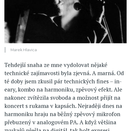
Marek Hlavica
Tehdejší snaha ze mne vydolovat nějaké
technické zajímavosti byla zjevná. A marná. Od
té doby jsem zkusil pár technických fines – in-
eary, kombo na harmoniku, zpěvový efekt. Ale
nakonec zvítězila svoboda a možnost přijít na
koncert s rukama v kapsách. Nejraději dnes na
harmoniku hraju na běžný zpěvový mikrofon
přebuzený v analogovém PA. A když většina
zvukařů přešla na digitál, tak holt expresi