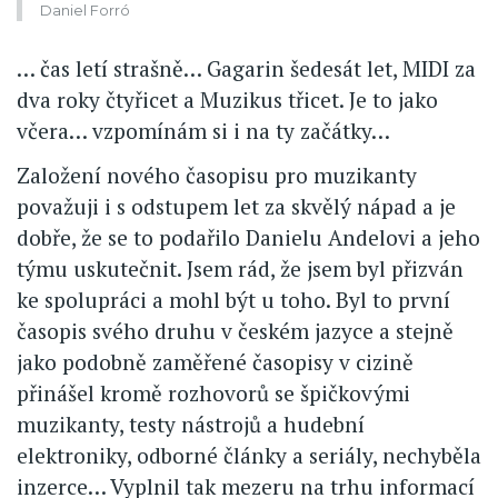
Daniel Forró
… čas letí strašně… Gagarin šedesát let, MIDI za
dva roky čtyřicet a Muzikus třicet. Je to jako
včera… vzpomínám si i na ty začátky…
Založení nového časopisu pro muzikanty
považuji i s odstupem let za skvělý nápad a je
dobře, že se to podařilo Danielu Andelovi a jeho
týmu uskutečnit. Jsem rád, že jsem byl přizván
ke spolupráci a mohl být u toho. Byl to první
časopis svého druhu v českém jazyce a stejně
jako podobně zaměřené časopisy v cizině
přinášel kromě rozhovorů se špičkovými
muzikanty, testy nástrojů a hudební
elektroniky, odborné články a seriály, nechyběla
inzerce… Vyplnil tak mezeru na trhu informací