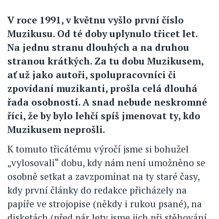
V roce 1991, v květnu vyšlo první číslo
Muzikusu. Od té doby uplynulo třicet let.
Na jednu stranu dlouhých a na druhou
stranou krátkých. Za tu dobu Muzikusem,
ať už jako autoři, spolupracovníci či
zpovídaní muzikanti, prošla celá dlouhá
řada osobností. A snad nebude neskromné
říci, že by bylo lehčí spíš jmenovat ty, kdo
Muzikusem neprošli.
K tomuto třicátému výročí jsme si bohužel
„vylosovali“ dobu, kdy nám není umožněno se
osobně setkat a zavzpomínat na ty staré časy,
kdy první články do redakce přicházely na
papíře ve strojopise (někdy i rukou psané), na
disketách (před pár lety jsme jich při stěhování