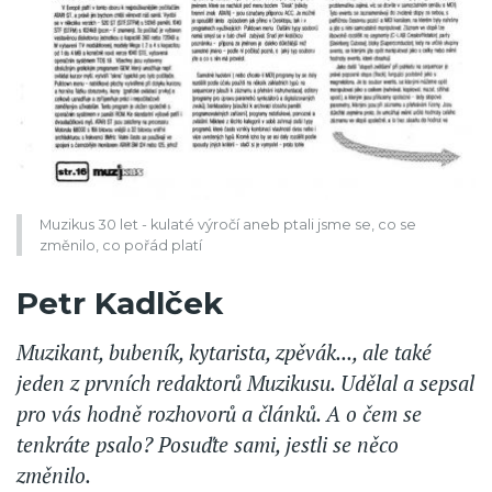
Muzikus 30 let - kulaté výročí aneb ptali jsme se, co se
změnilo, co pořád platí
Petr Kadlček
Muzikant, bubeník, kytarista, zpěvák..., ale také
jeden z prvních redaktorů Muzikusu. Udělal a sepsal
pro vás hodně rozhovorů a článků. A o čem se
tenkráte psalo? Posuďte sami, jestli se něco
změnilo.