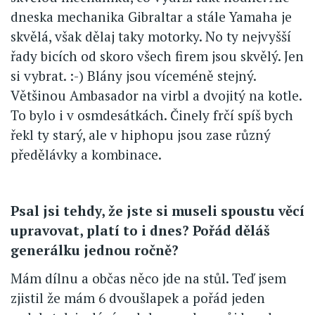
dneska mechanika Gibraltar a stále Yamaha je
skvělá, však dělaj taky motorky. No ty nejvyšší
řady bicích od skoro všech firem jsou skvělý. Jen
si vybrat. :-) Blány jsou víceméně stejný.
Většinou Ambasador na virbl a dvojitý na kotle.
To bylo i v osmdesátkách. Činely frčí spíš bych
řekl ty starý, ale v hiphopu jsou zase různý
předělávky a kombinace.
Psal jsi tehdy, že jste si museli spoustu věcí
upravovat, platí to i dnes? Pořád děláš
generálku jednou ročně?
Mám dílnu a občas něco jde na stůl. Teď jsem
zjistil že mám 6 dvoušlapek a pořád jeden