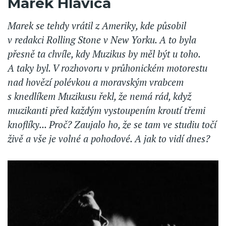
Marek Hlavica
Marek se tehdy vrátil z Ameriky, kde působil
v redakci Rolling Stone v New Yorku. A to byla
přesně ta chvíle, kdy Muzikus by měl být u toho.
A taky byl. V rozhovoru v průhonickém motorestu
nad hovězí polévkou a moravským vrabcem
s knedlíkem Muzikusu řekl, že nemá rád, když
muzikanti před každým vystoupením kroutí třemi
knoflíky... Proč? Zaujalo ho, že se tam ve studiu točí
živě a vše je volné a pohodové. A jak to vidí dnes?