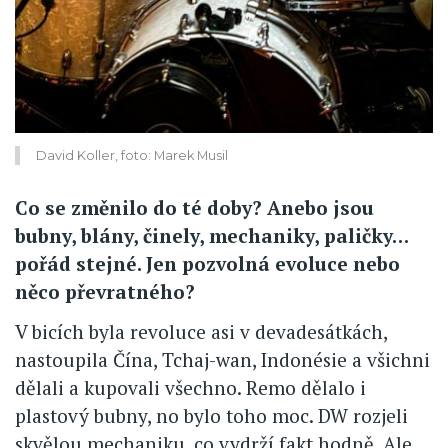
David Koller, foto: Marek Musil
Co se změnilo do té doby? Anebo jsou
bubny, blány, činely, mechaniky, paličky…
pořád stejné. Jen pozvolná evoluce nebo
něco převratného?
V bicích byla revoluce asi v devadesátkách,
nastoupila Čína, Tchaj-wan, Indonésie a všichni
dělali a kupovali všechno. Remo dělalo i
plastový bubny, no bylo toho moc. DW rozjeli
skvělou mechaniku, co vydrží fakt hodně. Ale