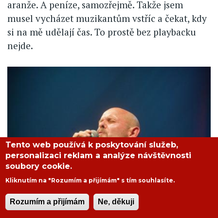
aranže. A peníze, samozřejmě. Takže jsem
musel vycházet muzikantům vstříc a čekat, kdy
si na mě udělají čas. To prostě bez playbacku
nejde.
Tento web používá k poskytování služeb,
personalizaci reklam a analýze návštěvnosti
soubory cookie.
Kliknutím na "Rozumím a přijímám" s tím souhlasíte.
Rozumím a přijímám
Ne, děkuji
Marek Hlavica