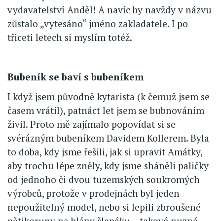
vydavatelství Anděl! A navíc by navždy v názvu
zůstalo „vytesáno“ jméno zakladatele. I po
třiceti letech si myslím totéž.
Bubeník se baví s bubeníkem
I když jsem původně kytarista (k čemuž jsem se
časem vrátil), patnáct let jsem se bubnováním
živil. Proto mě zajímalo popovídat si se
svérázným bubeníkem Davidem Kollerem. Byla
to doba, kdy jsme řešili, jak si upravit Amátky,
aby trochu lépe zněly, kdy jsme sháněli paličky
od jednoho či dvou tuzemských soukromých
výrobců, protože v prodejnách byl jeden
nepoužitelný model, nebo si lepili zbroušené
pětikoruny na blány šlapáku – takové nuzné