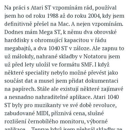
Na práci s Atari ST vzpomínám rád, používal
jsem ho od roku 1988 až do roku 2004, kdy jsem
definitivně přešel na Mac. A nejen vzpomínám.
Dodnes mám Mega ST, k němu dva obrovské
harddisky s ohromující kapacitou v řádu
megabajtů, a dva 1040 ST v záloze. Ale zapnu to
už málokdy, nahrané skladby v Notatoru jsem
už před lety uložil ve formátu SMF. I když
některé speciality nebylo možné převést jako
součást dat a musel jsem přidat dokumentaci
na papírech. Stále ale existují některé zajímavé
a nesnadno nahraditelné aplikace. Atari 1040
ST byly pro muzikanty ve své době revoluce,
zabudované MIDI, příznivá cena, slušné
rozlišení černobílého monitoru, výborné
aplikace… Teprve když jsem přehrál skladby ze