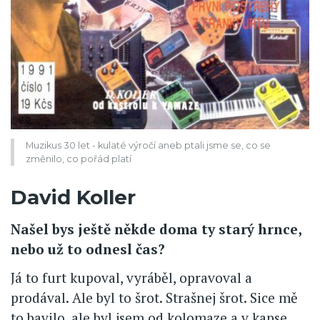
Muzikus 30 let - kulaté výročí aneb ptali jsme se, co se
změnilo, co pořád platí
David Koller
Našel bys ještě někde doma ty starý hrnce,
nebo už to odnesl čas?
Já to furt kupoval, vyráběl, opravoval a
prodával. Ale byl to šrot. Strašnej šrot. Sice mě
to bavilo, ale byl jsem od kolomaze a v kapse