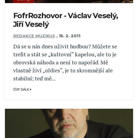
FofrRozhovor - Václav Veselý,
Jiří Veselý
REDAKCE MUZIKUS
,
15. 2. 2011
Dá se u nás dnes uživit hudbou? Můžete se
trefit a stát se „kultovní“ kapelou, ale to je
obrovská náhoda a není to napořád. Mě
vlastně živí „oldies“, je to skromnější ale
stabilní; teď mě...
ČÍST DÁLE