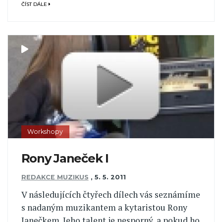
ČÍST DÁLE
Workshopy
Rony Janeček I
REDAKCE MUZIKUS
,
5. 5. 2011
V následujících čtyřech dílech vás seznámíme
s nadaným muzikantem a kytaristou Rony
Janečkem. Jeho talent je nesporný, a pokud ho