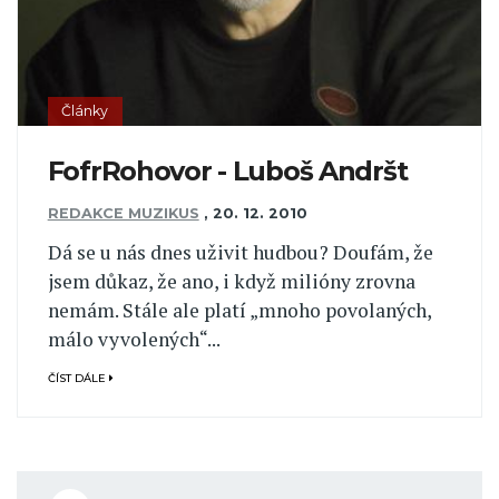
Články
FofrRohovor - Luboš Andršt
REDAKCE MUZIKUS
,
20. 12. 2010
Dá se u nás dnes uživit hudbou? Doufám, že
jsem důkaz, že ano, i když milióny zrovna
nemám. Stále ale platí „mnoho povolaných,
málo vyvolených“...
ČÍST DÁLE
Pagination