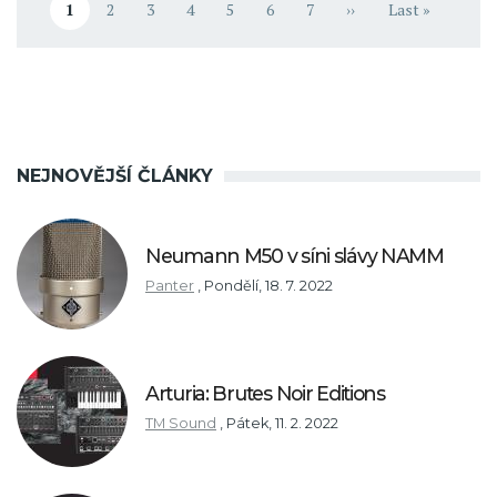
1
2
3
4
5
6
7
››
Last »
Aktuální stránka
Stránka
Stránka
Stránka
Stránka
Stránka
Stránka
Následující stránka
Poslední strán
NEJNOVĚJŠÍ ČLÁNKY
Neumann M50 v síni slávy NAMM
Panter
,
Pondělí, 18. 7. 2022
Arturia: Brutes Noir Editions
TM Sound
,
Pátek, 11. 2. 2022