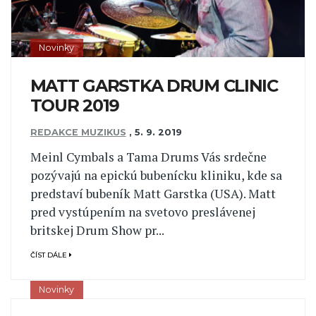
Novinky
MATT GARSTKA DRUM CLINIC
TOUR 2019
REDAKCE MUZIKUS
,
5. 9. 2019
Meinl Cymbals a Tama Drums Vás srdečne
pozývajú na epickú bubenícku kliniku, kde sa
predstaví bubeník Matt Garstka (USA). Matt
pred vystúpením na svetovo preslávenej
britskej Drum Show pr...
ČÍST DÁLE
Novinky