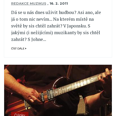
REDAKCE MUZIKUS
,
16. 2. 2011
Dá se u nás dnes uživit hudbou? Asi ano, ale
já o tom nic nevím... Na kterém místě na
světě by sis chtěl zahrát? V Japonsku. S
jakými (i nežijícími) muzikanty by sis chtěl
zahrát? S Johne...
ČÍST DÁLE
Články