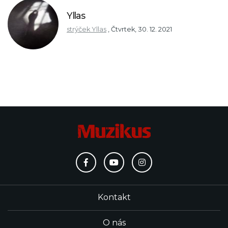
Yllas
strýček Yllas
,
Čtvrtek, 30. 12. 2021
Kontakt
O nás