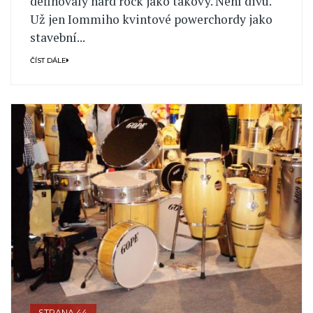
definovaly hard rock jako takový. Není divu.
Už jen Iommiho kvintové powerchordy jako
stavební...
ČÍST DÁLE
STRANA 44