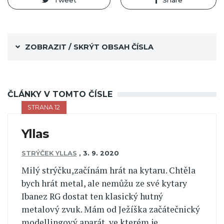
Tweet
Share
ZOBRAZIT / SKRÝT OBSAH ČÍSLA
ČLÁNKY V TOMTO ČÍSLE
STRANA 12
Yllas
STRÝČEK YLLAS
,
3. 9. 2020
Milý strýčku,začínám hrát na kytaru. Chtěla
bych hrát metal, ale nemůžu ze své kytary
Ibanez RG dostat ten klasický hutný
metalový zvuk. Mám od Ježíška začátečnický
modellingový aparát, ve kterém je...