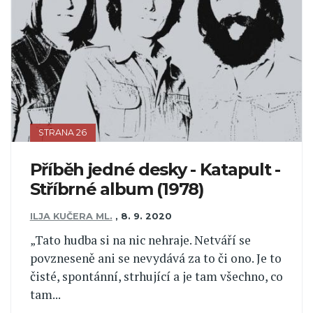
STRANA 26
Příběh jedné desky - Katapult -
Stříbrné album (1978)
ILJA KUČERA ML.
,
8. 9. 2020
„Tato hudba si na nic nehraje. Netváří se
povzneseně ani se nevydává za to či ono. Je to
čisté, spontánní, strhující a je tam všechno, co
tam...