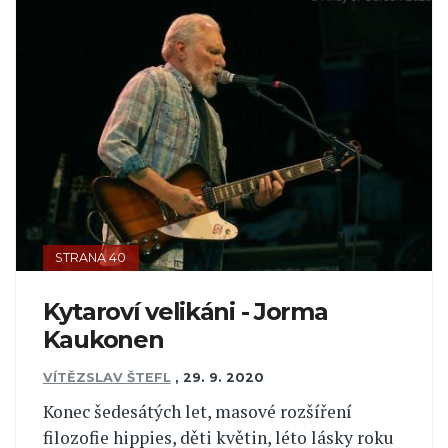
STRANA 40
Kytaroví velikáni - Jorma
Kaukonen
VÍTĚZSLAV ŠTEFL
,
29. 9. 2020
Konec šedesátých let, masové rozšíření
filozofie hippies, děti květin, léto lásky roku