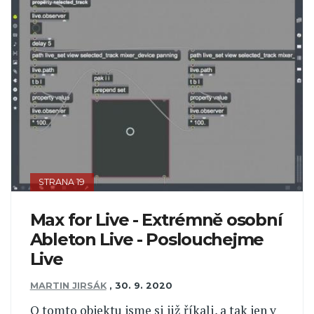
STRANA 19
Max for Live - Extrémně osobní
Ableton Live - Poslouchejme
Live
MARTIN JIRSÁK
,
30. 9. 2020
O tomto objektu jsme si již říkali, a tak jen v