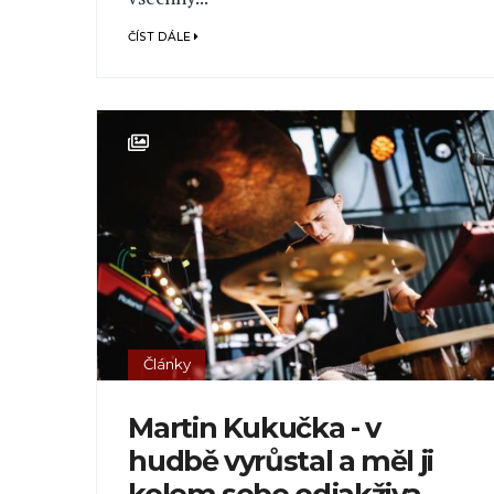
ČÍST DÁLE
Články
Martin Kukučka - v
hudbě vyrůstal a měl ji
kolem sebe odjakživa