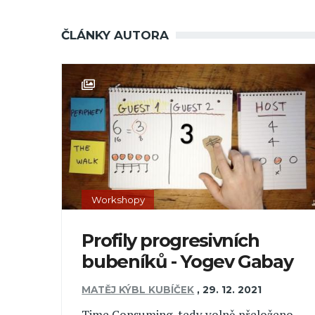
ČLÁNKY AUTORA
Workshopy
Profily progresivních
bubeníků - Yogev Gabay
MATĚJ KÝBL KUBÍČEK
,
29. 12. 2021
Time Consuming, tedy volně přeloženo