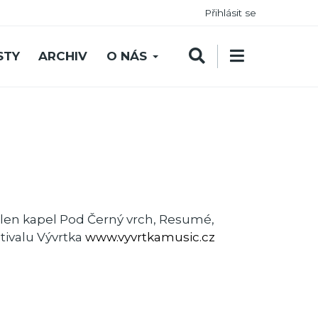
Přihlásit se
STY
ARCHIV
O NÁS
Člen kapel Pod Černý vrch, Resumé,
tivalu Vývrtka
www.vyvrtkamusic.cz