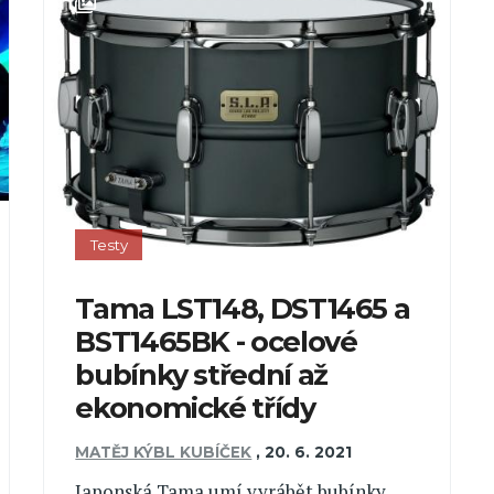
Testy
Tama LST148, DST1465 a
BST1465BK - ocelové
bubínky střední až
ekonomické třídy
MATĚJ KÝBL KUBÍČEK
,
20. 6. 2021
Japonská Tama umí vyrábět bubínky