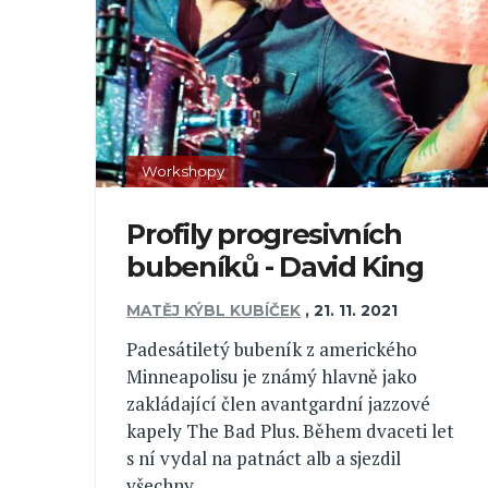
Workshopy
Profily progresivních
bubeníků - David King
MATĚJ KÝBL KUBÍČEK
,
21. 11. 2021
Padesátiletý bubeník z amerického
Minneapolisu je známý hlavně jako
zakládající člen avantgardní jazzové
kapely The Bad Plus. Během dvaceti let
s ní vydal na patnáct alb a sjezdil
všechny...