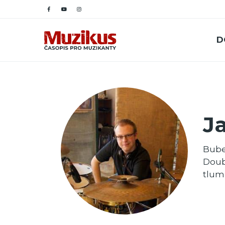
D
J
Bube
Doub
tlum