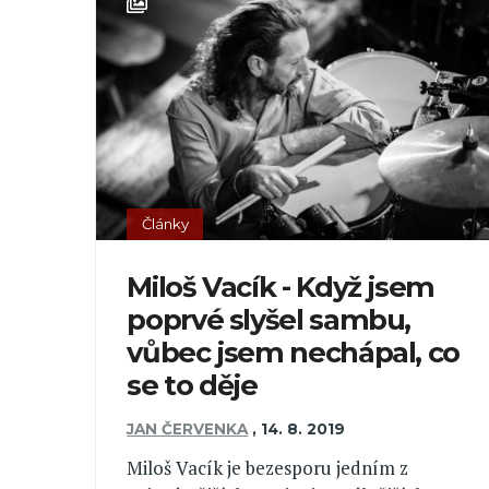
Články
Miloš Vacík - Když jsem
poprvé slyšel sambu,
vůbec jsem nechápal, co
se to děje
JAN ČERVENKA
,
14. 8. 2019
Miloš Vacík je bezesporu jedním z