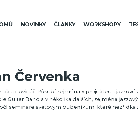
OMŮ
NOVINKY
ČLÁNKY
WORKSHOPY
TE
an Červenka
ník a novinář. Působí zejména v projektech jazzové
le Guitar Band a v několika dalších, zejména jazzov
očí semináře světovým bubeníkům, které nezřídka zn