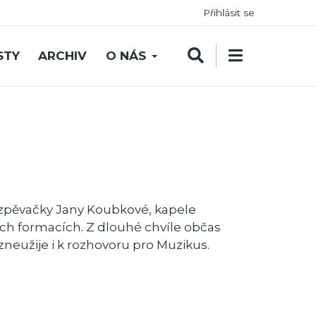
Přihlásit se
STY
ARCHIV
O NÁS
 zpěvačky Jany Koubkové, kapele
ých formacích. Z dlouhé chvíle občas
eužije i k rozhovoru pro Muzikus.