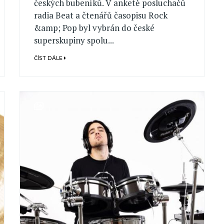
českých bubeníků. V anketě posluchačů
radia Beat a čtenářů časopisu Rock
&amp; Pop byl vybrán do české
superskupiny spolu...
ČÍST DÁLE