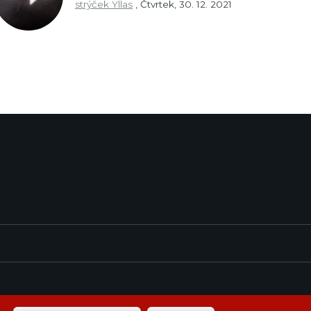
strýček Yllas
,
Čtvrtek, 30. 12. 2021