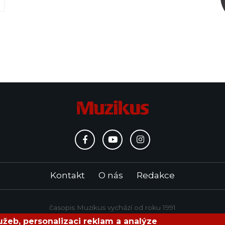
Kontakt
O nás
Redakce
časopis Muzikus vychází od roku 1991
žeb, personalizaci reklam a analýze